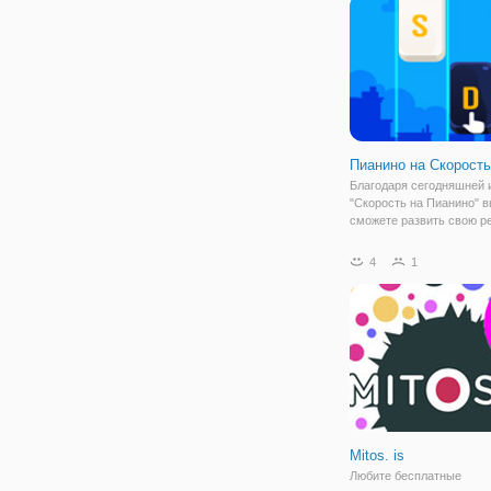
много
Пианино на Скорость
Благодаря сегодняшней 
"Скорость на Пианино" 
сможете развить свою р
внимательность. Постар
набрать максимальное к
4
1
балов, нажимая на белые
черные плитки. Постара
делать это как можно
Mitos. is
Любите бесплатные