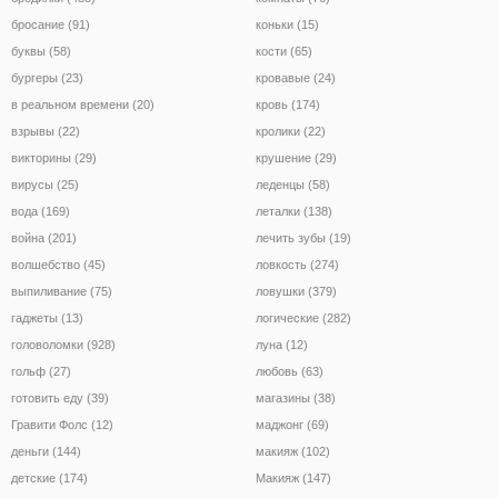
бросание (91)
коньки (15)
буквы (58)
кости (65)
бургеры (23)
кровавые (24)
в реальном времени (20)
кровь (174)
взрывы (22)
кролики (22)
викторины (29)
крушение (29)
вирусы (25)
леденцы (58)
вода (169)
леталки (138)
война (201)
лечить зубы (19)
волшебство (45)
ловкость (274)
выпиливание (75)
ловушки (379)
гаджеты (13)
логические (282)
головоломки (928)
луна (12)
гольф (27)
любовь (63)
готовить еду (39)
магазины (38)
Гравити Фолс (12)
маджонг (69)
деньги (144)
макияж (102)
детские (174)
Макияж (147)