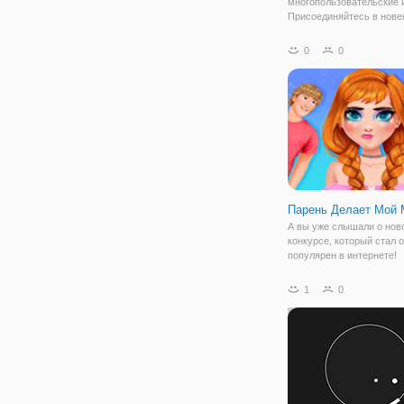
многопользовательские 
Присоединяйтесь в нове
игру под названием "Mitos
Отчасти она аналогична 
0
0
но имеет свои особеннос
под вашим управлением
шар, который
Парень Делает Мой 
А вы уже слышали о нов
конкурсе, который стал 
популярен в интернете!
Называется он «Парень 
Мой Макияж». Звучит уж
1
0
интересно, ведь все мы 
парни относятся к макия
всегда позитивно. Для н