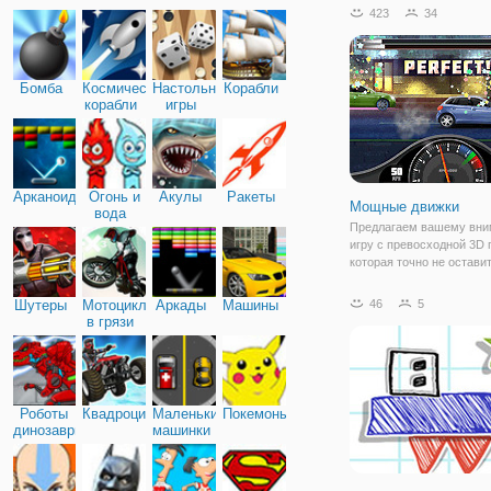
поле, где под вашим уп
423
34
- ловкий Стикмен. Он на
внутри круга и ваша зад
Бомба
Космические
Настольные
Корабли
корабли
игры
Арканоид
Огонь и
Акулы
Ракеты
Мощные движки
вода
Предлагаем вашему вн
игру с превосходной 3D 
которая точно не остави
равнодушным. Этот горо
для вас, ночная жизнь х
Шутеры
Мотоциклы
Аркады
Машины
46
5
много секретов, но вы м
в грязи
стать его частью. Участв
гонках один на
Роботы
Квадроциклы
Маленькие
Покемоны
динозавры
машинки