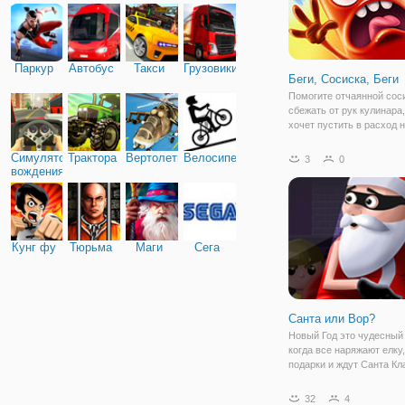
Паркур
Автобус
Такси
Грузовики
Беги, Сосиска, Беги
Помогите отчаянной сос
сбежать от рук кулинара
хочет пустить в расход 
протагониста, для кулин
деликатесов. В веселой 
Симулятор
Трактора
Вертолеты
Велосипед
3
0
уморительной игре "Беги
вождения
Беги" мы будем помогат
этой
Кунг фу
Тюрьма
Маги
Сега
Санта или Вор?
Новый Год это чудесный 
когда все наряжают елку
подарки и ждут Санта Кл
иногда вместо волшебно
старичка ваш дом, могут
32
4