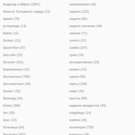
Андроид и Айфон (2887)
запоминалки (42)
Анна их Холодного сердца (11)
защита (131)
армия (78)
защита (65)
астероиды (14)
защита тропинки (46)
бабло (11)
зимние (71)
баланс (31)
золото (57)
баскетбол (47)
зомби (197)
бассейн (15)
зума (18)
бегалки (161)
интерактивные (26)
Беременные (15)
казино (14)
бесплатные (785)
камни (60)
бессмертные (49)
карты (149)
бизнес (33)
кафе (33)
бильярд (16)
квесты (68)
блоки (396)
кидание предметов (40)
бог (30)
кладбище (14)
бокс (13)
ковбои (18)
больница (64)
коллекции (739)
бродилки (453)
комнаты (76)