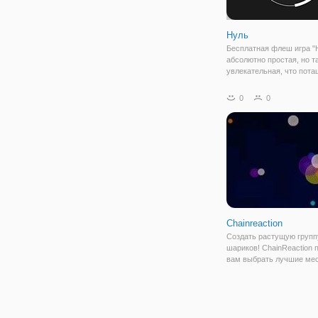
Нуль
Бесплатная флеш игра "
абсолютно простая, но т
увлекательная, что пота
собой уже с первых секу
игровом поле вы видите к
0
0
внутри которого прыгучи
на самом круге - некая 
доска.
Chainreaction
Создать растущую групп
шариков! ChainReaction 
вам выбрать лучшие мес
заработать очки. В перво
необходимо подключить 
шариков с 3 начала. Жда
подходящего момента и 