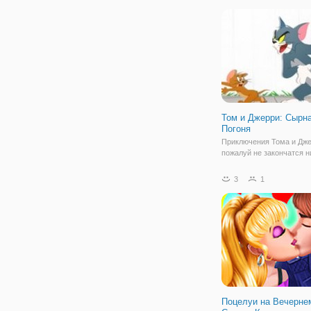
незваные гости. В игре "
Вор? ", вы будете игра
Том и Джерри: Сырн
Погоня
Приключения Тома и Дж
пожалуй не закончатся н
ведь друзья каждый раз 
для себя новые истории.
3
1
игре "Том и Джерри: Сыр
Погоня" мы поможем м
Джерри раздобыть как м
больше сыра,
Поцелуи на Вечерне