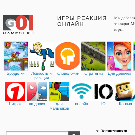
ИГРЫ РЕАКЦИЯ
Мы добавляе
ОНЛАЙН
закладки. М
игры.
Бродилки
Ловкость и
Головоломки
Стратегии
Для девочек
реакция
1 игрок
на двоих
для
онлайн
IO
Когама
мальчиков
По популярности