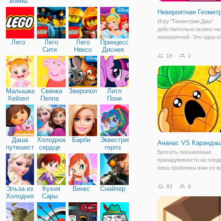
войны
Невероятная Геомет
Игру "Геометрия Даш"
действительно можно на
невероятной. Это одна и
Лего
Лего
Лего
Принцессы
завлекающих игр в жанре
Сити
Нексо
Диснея
которая отлично подходи
18
2
Найтс
того, чтобы весело пров
время и скоротать досуг.
задействованы
Малышка
Свинка
Зверополис
Литл
Хейзел
Пеппа
Пони
Дружба
Даша
Холодное
Барби
Эквестрия
Ананас VS Каранда
путешественница
сердце
герлз
Бросить письменные
принадлежности на плод
пера проблемы вам со в
видами летающих продук
классический и Хардкор
83
8
Эльза из
Кухня
Винкс
Снайпер
режимы, вы можете брос
Холодного
Сары
вверх или вниз, чтобы п
сердца
ананасы. В орбитальный