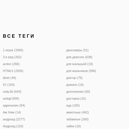
ВСЕ ТЕГИ
1 игрок (3365)
динозавры (51)
3 в ряд (262)
для девочек (638)
action (266)
для малышей (19)
HTML5 (2505)
для мальчиков (586)
idnet (49)
доктор (75)
IO (193)
домино (16)
unity3d (643)
дополнения (50)
webgl (605)
доставка (31)
адреналин (84)
еда (165)
Ам Ням (14)
животные (462)
андроид (2277)
забавные (260)
Андроид (116)
зайки (16)