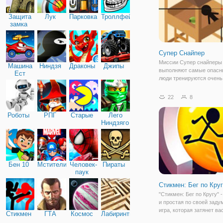
Защита
Лук
Парковка
Троллфейс
замка
Супер Снайпер
Миссии Супер снайперы
Машина
Ниндзя
Драконы
Джипы
выполняют самые опасн
Ест
люди тренируются очень
Машину
знают свою работу на все
игре "Супер Снайпер" в
22
8
проверить свое зрение и
нажимая на курок, чтобы
Роботы
РПГ
Старые
Лего
врагу
Ниндзяго
Бен 10
Мстители
Человек-
Пираты
паук
Стикмен: Бег по Кру
"Стикмен: Бег по Кругу" 
и простая по своей зад
игра, которая затянет ва
Стикмен
ГТА
Космос
Лабиринты
Здесь вы окажетесь на 