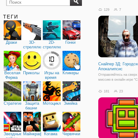
бильярд
карты
129
7
ТЕГИ
Драки
3D-
2D-
Гонки
стрелялки
стрелялки
Снайпер 3Д: Городск
Апокалипсис
Веселая
Приколы
Игры на
Кликеры
Отправляйтесь на сверх
Ферма
время
миссию в онлайн игре "
3Д: Городской Апокалипс
Здесь вы играете в роли
181
23
которому нужно уничтож
мертвецов, атаковавших 
Стратегия
Защита
Мотоциклы
Змейка
этом постапокалиптичес
башни
орудую в
Звездные
Майнкрафт
Когама
Червячки