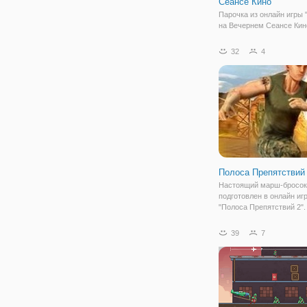
Сеансе Кино
Парочка из онлайн игры
на Вечернем Сеансе Кин
отправилась в кинотеатр
конечно же, как же обойт
32
4
поцелуев! Но бывает так,
прохожие могут испорти
своим присутствием. За
игрока
Полоса Препятствий
Настоящий марш-бросок
подготовлен в онлайн иг
"Полоса Препятствий 2".
вас ждет динамичная, сл
впечатляющая полоса
39
7
препятствий, которую бу
проходить ваш персонаж
будете в роли военного,