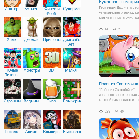
Бумажная Геометри
Геометрия Даш - это сер
Аватар
Бэтмен
Финес и
Супермен
увлекательных аркад, гд
Ферб
главными протагониста
являются геометрически
В одной из серий игры п
14
2
названием "Бумажная Г
Даш" вы будете играть за
Халк
Джедаи
Пришельцы
Драгонболл
который путешествует п
Зет
Юные
Монстры
3D
Магия
Титаны
Побег из Скотобойни
"Побег из Скотобойни" - 
довольно волнительная и
которой вам предстоит 
Страшные
Ведьмы
Пиво
Бомбермен
поросенку сбежать из
скотобойни.Поросенок д
529
40
понял, что здесь его не 
ничего хорошего и вот н
момент, когда он решает
Поезда
Аниме
Вампиры
Выживание