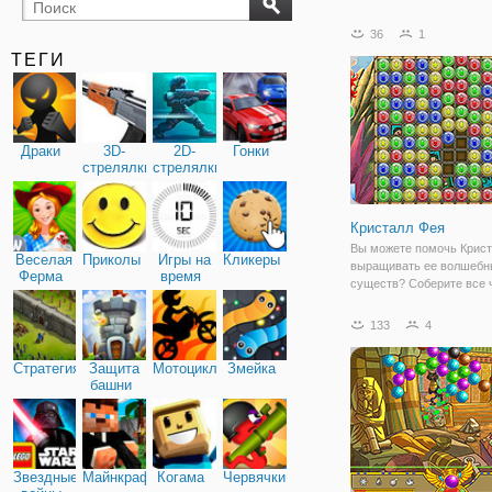
бильярд
карты
36
1
ТЕГИ
Драки
3D-
2D-
Гонки
стрелялки
стрелялки
Кристалл Фея
Вы можете помочь Крист
Веселая
Приколы
Игры на
Кликеры
выращивать ее волшебн
Ферма
время
существ? Соберите все 
изображения путем сопо
3 или более в ряд.
133
4
Стратегия
Защита
Мотоциклы
Змейка
башни
Звездные
Майнкрафт
Когама
Червячки