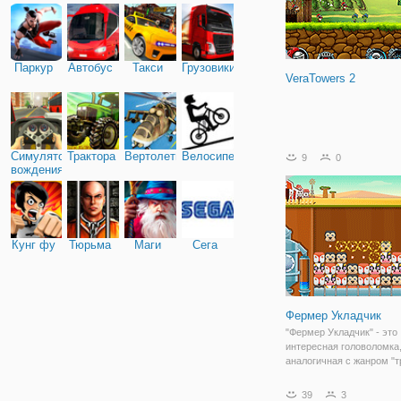
Паркур
Автобус
Такси
Грузовики
VeraTowers 2
Симулятор
Трактора
Вертолеты
Велосипед
9
0
вождения
Кунг фу
Тюрьма
Маги
Сега
Фермер Укладчик
"Фермер Укладчик" - это
интересная головоломка,
аналогичная с жанром "тр
Но на этот раз вам пред
создавать группы из пят
39
3