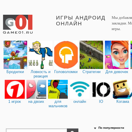
ИГРЫ АНДРОИД
Мы добавляе
ОНЛАЙН
закладки. М
игры.
Бродилки
Ловкость и
Головоломки
Стратегии
Для девочек
реакция
1 игрок
на двоих
для
онлайн
IO
Когама
мальчиков
По популярности