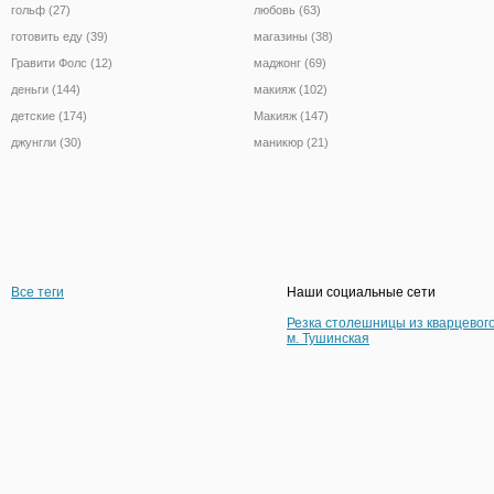
гольф (27)
любовь (63)
готовить еду (39)
магазины (38)
Гравити Фолс (12)
маджонг (69)
деньги (144)
макияж (102)
детские (174)
Макияж (147)
джунгли (30)
маникюр (21)
Все теги
Наши социальные сети
Резка столешницы из кварцевог
м. Тушинская