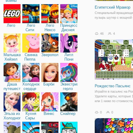
войны
Египетский Мрамор
Специальный вращающи
пузырь шутер с мощной
Лего
Лего
Лего
Принцессы
Сити
Нексо
Диснея
46
4
Найтс
Малышка
Свинка
Зверополис
Литл
Хейзел
Пеппа
Пони
Дружба
Даша
Холодное
Барби
Эквестрия
Рождество Пасьянс
путешественница
сердце
герлз
Играйте в пасьянс на Ро
Удалите карты, которые
или 1 ниже по стоимости
открытая карта на дне.
0
0
Эльза из
Кухня
Винкс
Снайпер
Холодного
Сары
сердца