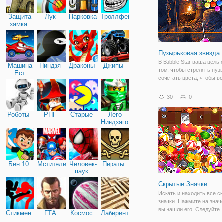
Защита
Лук
Парковка
Троллфейс
замка
Пузырьковая звезда
В Bubble Star ваша цель 
Машина
Ниндзя
Драконы
Джипы
том, чтобы стрелять пуз
Ест
сочетать цвета, чтобы в
Машину
и падать, чтобы помочь 
найти НЛО и вернуться 
30
0
Используйте бонусы, чт
соответствовать больш
Роботы
РПГ
Старые
Лего
количеству
Ниндзяго
Бен 10
Мстители
Человек-
Пираты
паук
Скрытые Значки
Искать и находить все 
значки. Нажмите на значо
вы нашли его. Следуйте
Стикмен
ГТА
Космос
Лабиринты
подсказкам и держать гл