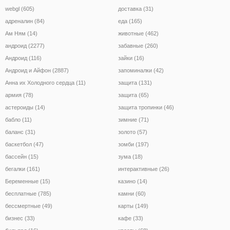
webgl (605)
доставка (31)
адреналин (84)
еда (165)
Ам Ням (14)
животные (462)
андроид (2277)
забавные (260)
Андроид (116)
зайки (16)
Андроид и Айфон (2887)
запоминалки (42)
Анна их Холодного сердца (11)
защита (131)
армия (78)
защита (65)
астероиды (14)
защита тропинки (46)
бабло (11)
зимние (71)
баланс (31)
золото (57)
баскетбол (47)
зомби (197)
бассейн (15)
зума (18)
бегалки (161)
интерактивные (26)
Беременные (15)
казино (14)
бесплатные (785)
камни (60)
бессмертные (49)
карты (149)
бизнес (33)
кафе (33)