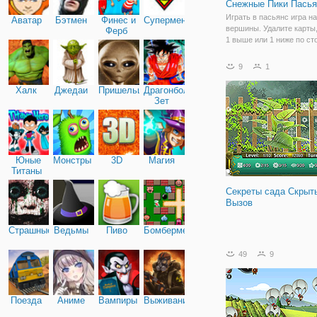
Снежные Пики Пасья
Играть в пасьянс игра н
Аватар
Бэтмен
Финес и
Супермен
вершины. Удалите карты
Ферб
1 выше или 1 ниже по ст
тогда открыть карты.
9
1
Халк
Джедаи
Пришельцы
Драгонболл
Зет
Юные
Монстры
3D
Магия
Титаны
Секреты сада Скрыт
Вызов
Страшные
Ведьмы
Пиво
Бомбермен
49
9
Поезда
Аниме
Вампиры
Выживание