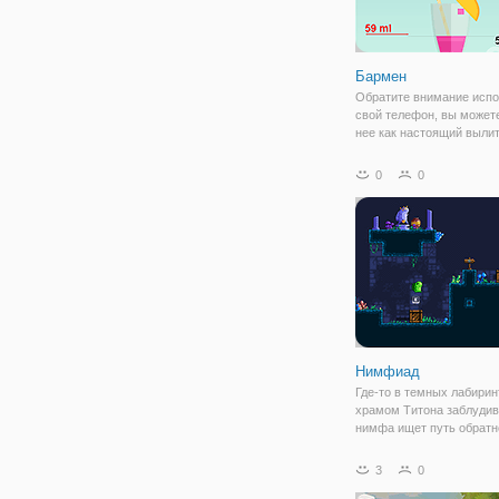
Бармен
Обратите внимание испо
свой телефон, вы можете
нее как настоящий вылит
хотите быть хорошим ба
Эта игра будет трениров
0
0
навык влить вино. Тепер
постарайтесь увидеть, с
очков вы
Нимфиад
Где-то в темных лабирин
храмом Титона заблуди
нимфа ищет путь обратн
дневного света. Однако 
путешествие не будет ле
3
0
Никто не может быть уве
выбранный путь верен в