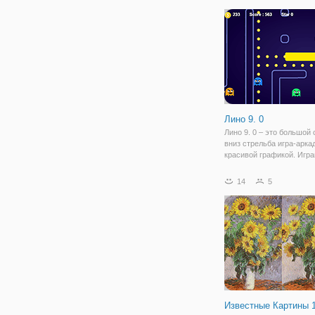
более одинаковых живот
чтобы удалить группы. 
это не так
Лино 9. 0
Лино 9. 0 – это большой
вниз стрельба игра-арка
красивой графикой. Игра
новые игры Pacman с но
большой игры! Игра иде
14
5
подходит для мобильных
устройств.
Известные Картины 