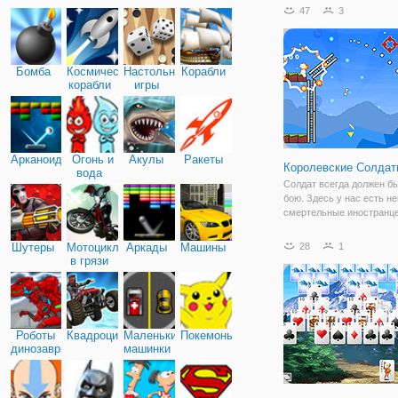
таймер, найти объекты в
47
3
момент времени. Собир
количество элементов, 
в цель.
Бомба
Космические
Настольные
Корабли
корабли
игры
Арканоид
Огонь и
Акулы
Ракеты
Королевские Солдат
вода
Солдат всегда должен бы
бою. Здесь у нас есть н
смертельные иностранце
борту. Они милые, но он
причинить нам вред. По
Шутеры
Мотоциклы
Аркады
Машины
28
1
наших солдат, чтобы уби
в грязи
иностранцев с оружием.
Роботы
Квадроциклы
Маленькие
Покемоны
динозавры
машинки