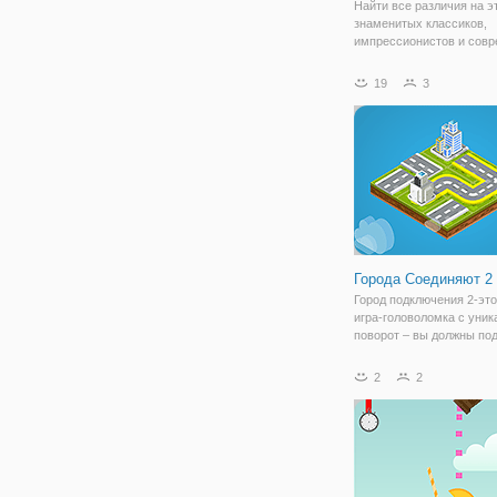
Найти все различия на э
знаменитых классиков,
импрессионистов и сов
живописи.
19
3
Города Соединяют 2
Город подключения 2-это
игра-головоломка с уни
поворот – вы должны по
все здания и дороги в м
город, вращая ряд плитки
2
2
была 6 различных уровн
сложности, начиная от о
легких до