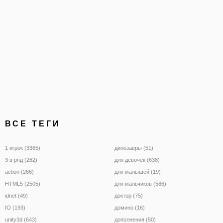
ВСЕ ТЕГИ
1 игрок (3365)
динозавры (51)
3 в ряд (262)
для девочек (638)
action (266)
для малышей (19)
HTML5 (2505)
для мальчиков (586)
idnet (49)
доктор (75)
IO (193)
домино (16)
unity3d (643)
дополнения (50)