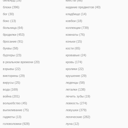
бильярд (16)
квесты (68)
блоки (396)
кидание предметов (40)
бог (30)
кладбище (14)
бокс (13)
ковбои (18)
больница (64)
коллекции (739)
бродилки (453)
комнаты (76)
бросание (91)
коньки (15)
буквы (58)
кости (65)
бургеры (23)
кровавые (24)
в реальном времени (20)
кровь (174)
взрывы (22)
кролики (22)
викторины (29)
крушение (29)
вирусы (25)
леденцы (58)
вода (169)
леталки (138)
война (201)
лечить зубы (19)
волшебство (45)
ловкость (274)
выпиливание (75)
ловушки (379)
гаджеты (13)
логические (282)
головоломки (928)
луна (12)