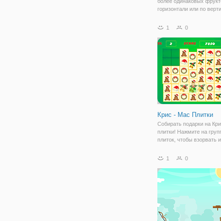
более одинаковых фрукт
горизонтали или по верт
1
0
Крис - Мас Плитки
Собирать подарки на Кр
плитки! Нажмите на груп
плиток, чтобы взорвать и
Застрял? Затем использ
Крисмас бомба!
1
0