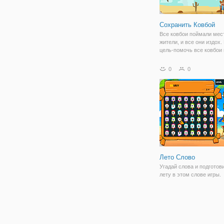
Сохранить Ковбой
Все ковбои поймали мес
жители, и все они издох
цель-помочь все ковбои 
сохранить их путем раз
нить висит над ними, чт
0
0
от смерти. Вы с отличны
стрелами. Направляем п
будьте
Лето Слово
Угадай слова и подготов
лету в этом слове игры.