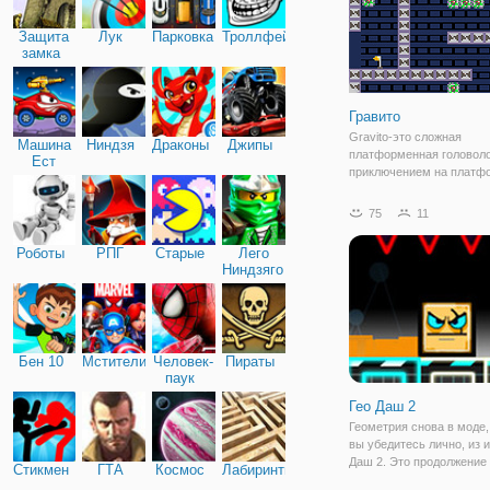
змеями и
Защита
Лук
Парковка
Троллфейс
замка
Гравито
Gravito-это сложная
Машина
Ниндзя
Драконы
Джипы
платформенная головол
Ест
приключением на платф
Машину
нулевой гравитацией. П
нашему герою преодоле
75
11
различные препятствия, 
платформе и меняя ори
Роботы
РПГ
Старые
Лего
его приземления. Урове
Ниндзяго
Бен 10
Мстители
Человек-
Пираты
паук
Гео Даш 2
Геометрия снова в моде,
вы убедитесь лично, из 
Даш 2. Это продолжение
Стикмен
ГТА
Космос
Лабиринты
динамичной аркады, кот