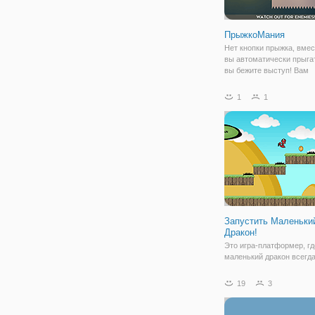
ПрыжкоМания
Нет кнопки прыжка, вмес
вы автоматически прыгат
вы бежите выступ! Вам
понадобится как ловкост
если вы хотите бить в эт
1
1
Запустить Маленьки
Дракон!
Это игра-платформер, гд
маленький дракон всегд
вперед, ты не можешь в
Вы можете прыгать с пол
19
3
стен, собрать все монет
можете, вы будете нужда
них, чтобы войти в подз