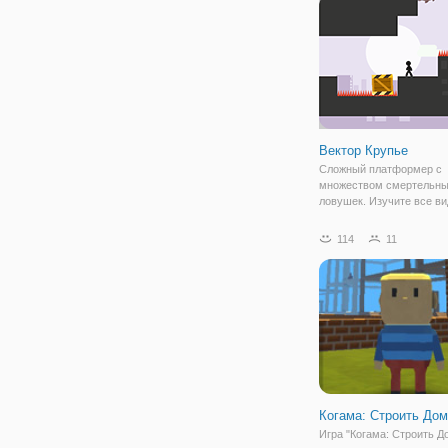
полезны для вас. Удачи 
Вектор Крупье
Сложный платформер с
множеством смертельн
ловушек. Изучите все в
полезных движений и тр
таких как скалолазание п
114
11
идеальное время и толк
ящиков, чтобы очистить 
препятствия на своем пу
Когама: Строить До
Игра "Когама: Строить Д