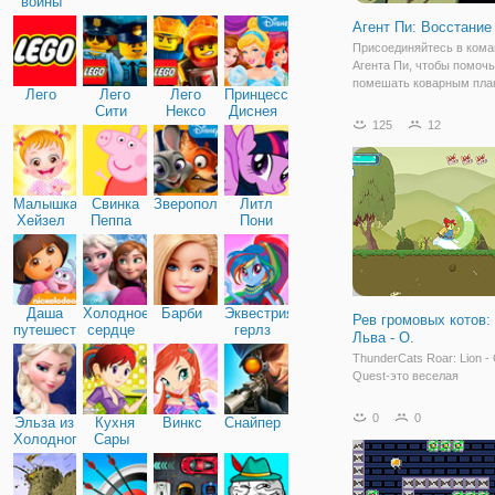
войны
Агент Пи: Восстани
Присоединяйтесь в кома
Агента Пи, чтобы помоч
помешать коварным пла
Лего
Лего
Лего
Принцессы
злодея. "Агент Пи: Восст
Сити
Нексо
Диснея
Шпиона" - это увлекате
125
12
Найтс
платформер с элемента
стрелялки в стиле "Звез
войн". По сюжетной лини
Малышка
Свинка
Зверополис
Литл
Хейзел
Пеппа
Пони
Дружба
Даша
Холодное
Барби
Эквестрия
Рев громовых котов:
путешественница
сердце
герлз
Льва - О.
ThunderCats Roar: Lion - 
Quest-это веселая
приключенческая игра d
quest! Готовы ли вы к
0
0
Эльза из
Кухня
Винкс
Снайпер
невероятному приключе
Холодного
Сары
ThunderCats Roar: Lion - 
сердца
Quest? Отправляйтесь в
подземелья, сражайтесь