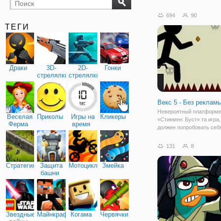
бильярд
карты
694
90
ТЕГИ
Драки
3D-
2D-
Гонки
стрелялки
стрелялки
Векс 5 - Без рекламы
Невероятный платформ
Веселая
Приколы
Игры на
Кликеры
«Стикмен: Буст» та игра,
Ферма
время
должен попробовать себ
поклонник данного жанра
Стикмены всегда находя
131
8
приключения и этот раз 
исключение. Человек-па
Стратегия
Защита
Мотоциклы
Змейка
оказался в пространстве
башни
Звездные
Майнкрафт
Когама
Червячки