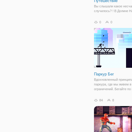
Путешествие
Вы слышали какое несча
случилось? ! В Долине Н
цвет пропал! Все вокруг 
бесцветным и даже милы
0
0
так же потеряли свой р
цвет. Нужно срочно, что -
делать! Давайте вместе
нашим славным
Паркур Бег
Вдохновленный принцип
паркура, где мы живем в
ограничений. Бегайте по
прыгайте в окна, свисайт
выступов и скользите по
84
8
гигантскими резервуара
водой. Выполняйте разл
крутые трюки,