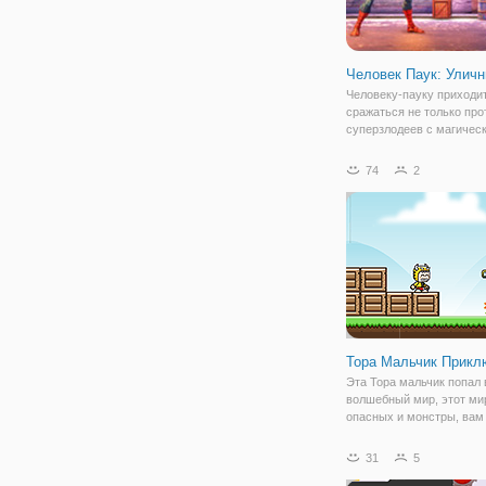
Человек Паук: Улич
Человеку-пауку приходи
сражаться не только про
суперзлодеев с магическ
но и с уличными хулиган
которые порой, могут на
74
2
городу и его жителям бо
урона, чем кто-либо друг
онлайн игре
Тора Мальчик Прикл
Эта Тора мальчик попал 
волшебный мир, этот ми
опасных и монстры, вам
пройти 10 уровней, чтоб
вернуться в свой собст
31
5
мир. Не забывайте соби
монеты и ключи, они буд