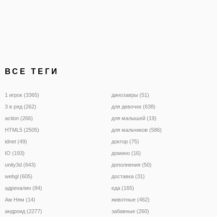
ВСЕ ТЕГИ
1 игрок (3365)
динозавры (51)
3 в ряд (262)
для девочек (638)
action (266)
для малышей (19)
HTML5 (2505)
для мальчиков (586)
idnet (49)
доктор (75)
IO (193)
домино (16)
unity3d (643)
дополнения (50)
webgl (605)
доставка (31)
адреналин (84)
еда (165)
Ам Ням (14)
животные (462)
андроид (2277)
забавные (260)