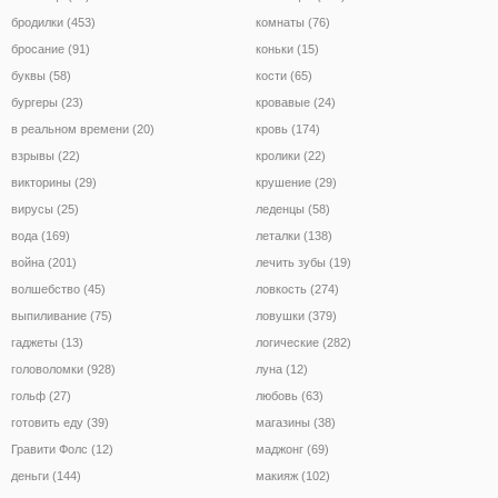
бродилки (453)
комнаты (76)
бросание (91)
коньки (15)
буквы (58)
кости (65)
бургеры (23)
кровавые (24)
в реальном времени (20)
кровь (174)
взрывы (22)
кролики (22)
викторины (29)
крушение (29)
вирусы (25)
леденцы (58)
вода (169)
леталки (138)
война (201)
лечить зубы (19)
волшебство (45)
ловкость (274)
выпиливание (75)
ловушки (379)
гаджеты (13)
логические (282)
головоломки (928)
луна (12)
гольф (27)
любовь (63)
готовить еду (39)
магазины (38)
Гравити Фолс (12)
маджонг (69)
деньги (144)
макияж (102)