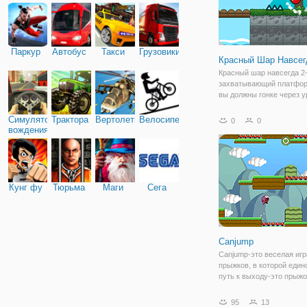
Паркур
Автобус
Такси
Грузовики
Красный Шар Навсег
Красный шар навсегда 2
захватывающий платфор
вы должны гонке через у
собирая специальные п
победив зло, ребята. Мо
Симулятор
Трактора
Вертолеты
Велосипед
0
0
вторглись в прекрасное
вождения
королевство путешеству
королевство жило мирно
Кунг фу
Тюрьма
Маги
Сега
Canjump
Canjump-это веселая игр
прыжков, в которой еди
путь к выходу-это прыжо
нужно сделать это в иде
время. Неправильный п
95
13