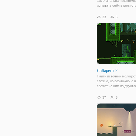
замечательная возможн
испытать себя в роли ст
который попал в настоя
страну построек. Вы игр
33
5
маленьким и прикольны
персонажем Когама, кот
может бегать, прыгать и
Лабиринт 2
Найти источник молодост
сложно, но возможно, а в
сбежать с ним из джунгл
полных ловушек? В онла
"Лабиринт 2" вам предст
37
5
эту головную боль на се
вашим персонажем буде
отважная девушка,