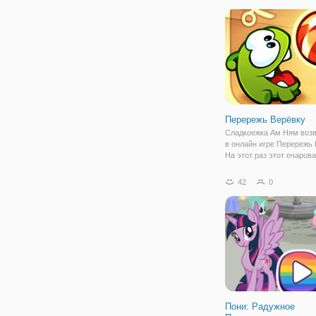
может привести к тому, 
вернетесь и повторите э
или,
Перережь Верёвку
Сладкоежка Ам Ням воз
в онлайн игре Перережь 
На этот раз этот очаров
охотник за сладостями 
себя новое приключение
42
0
выбраться оттуда и набр
можно больше конфет,
Пони: Радужное