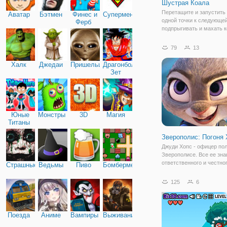
Шустрая Коала
Перетащите и запустить 
Аватар
Бэтмен
Финес и
Супермен
одной точки к следующей
Ферб
подпрыгивать и махать к
высочайшие вершины. С
монеты, чтобы разблоки
79
13
крутой скины такие, Пан
Мистер краб, осьминог,
Халк
Джедаи
Пришельцы
Драгонболл
иностранец, и
Зет
Юные
Монстры
3D
Магия
Титаны
Зверополис: Погоня 
Джуди Хопс - офицер по
Зверополисе. Все ее зна
ответственного и честно
Страшные
Ведьмы
Пиво
Бомбермен
офицера, даже несмотря
комплектацию она работ
125
6
всех. И вот на ее террит
объявился вор, который 
чужой чемодан.
Поезда
Аниме
Вампиры
Выживание