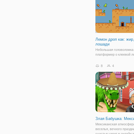
питания. Нет
Лемон дроп как: жир
лошади
Небольшая головоломка
платформер о клеевой л
8
4
Злая Бабушка: Мекс
Мексиканская атмосфер
веселья, вечного праздн
счастья царит в онлайн 