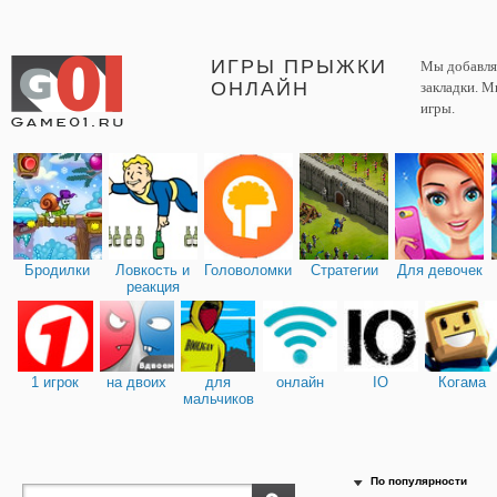
ИГРЫ ПРЫЖКИ
Мы добавляе
ОНЛАЙН
закладки. М
игры.
Бродилки
Ловкость и
Головоломки
Стратегии
Для девочек
реакция
1 игрок
на двоих
для
онлайн
IO
Когама
мальчиков
По популярности