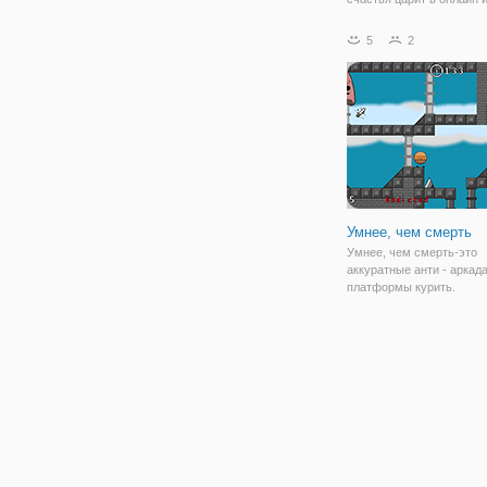
Бабушка: Мексика". Это
продолжение раннера пр
5
2
бабку, которая каждый р
оказывается в психиатр
лечебницы и каждый раз
Умнее, чем смерть
Умнее, чем смерть-это
аккуратные анти - аркад
платформы курить.