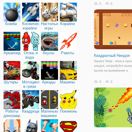
оставляет равнодушным
0
0
вы окажетесь в мире гео
где вы управляете мини-
Бомба
Космические
Настольные
Корабли
корабли
игры
Арканоид
Огонь и
Акулы
Ракеты
Квадратный Ниндзя
вода
Square Ninja - игра в пры
ниндзя, попробуйте выиг
вызов на выживание и
разблокировать все уров
Когда вы станете ниндзя
Шутеры
Мотоциклы
Аркады
Машины
4
0
получите отличный опыт
в грязи
многими игровыми уров
опасными ловушками.
Роботы
Квадроциклы
Маленькие
Покемоны
динозавры
машинки