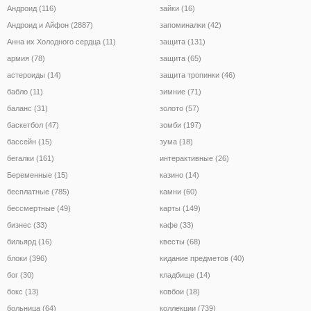
Андроид (116)
зайки (16)
Андроид и Айфон (2887)
запоминалки (42)
Анна их Холодного сердца (11)
защита (131)
армия (78)
защита (65)
астероиды (14)
защита тропинки (46)
бабло (11)
зимние (71)
баланс (31)
золото (57)
баскетбол (47)
зомби (197)
бассейн (15)
зума (18)
бегалки (161)
интерактивные (26)
Беременные (15)
казино (14)
бесплатные (785)
камни (60)
бессмертные (49)
карты (149)
бизнес (33)
кафе (33)
бильярд (16)
квесты (68)
блоки (396)
кидание предметов (40)
бог (30)
кладбище (14)
бокс (13)
ковбои (18)
больница (64)
коллекции (739)