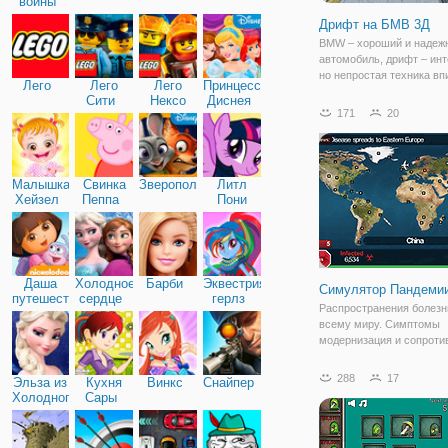
войны
Дрифт на БМВ 3Д
BMW – хороший и надеж
автомобиль, дрифт – инт
но непростая техника в
Лего
Лего
Лего
Принцессы
в повороты. Что будет, 
Сити
Нексо
Диснея
эти две составляющие? 
171
20
Найтс
онлайн игра «Дрифт на Б
принципе, в названии кр
Малышка
Свинка
Зверополис
Литл
Хейзел
Пеппа
Пони
Дружба
Даша
Холодное
Барби
Эквестрия
Симулятор Пандеми
путешественница
сердце
герлз
Распространения болезн
всему миру. Симптомы
модернизация и сопроти
как вы пытаетесь зарази
людей. Это веселая
288
17
Эльза из
Кухня
Винкс
Снайпер
образовательная игра, к
Холодного
Сары
может помочь научить, к
сердца
болезни распространяют
миру.