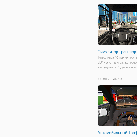
фрилансера. Для этого, 
просто кликать по компь
Управление
Симулятор транспор
Флеш игра "Симулятор т
3D" - это та игра, котор
вас удивить. Здесь вы и
роли водителя любого
транспортного средства,
806
93
появится на вашем пути.
симулятора в том, чтобы
попробовать себя
Автомобильный Тра