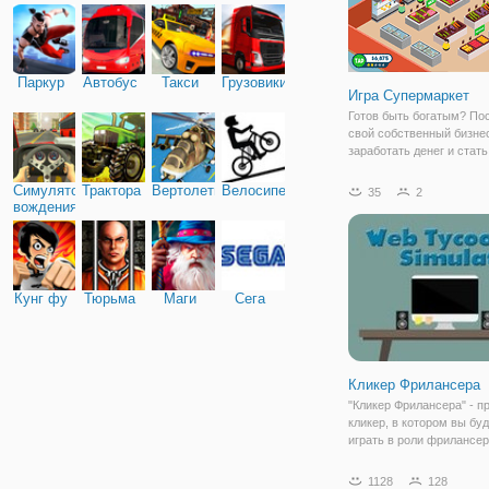
Паркур
Автобус
Такси
Грузовики
Игра Супермаркет
Готов быть богатым? По
свой собственный бизне
заработать денег и стат
магнатом супермаркет в
Она работает очень акку
Симулятор
Трактора
Вертолеты
Велосипед
35
2
небольшой супермаркет
вождения
постоянно обращает вни
витрины,
Кунг фу
Тюрьма
Маги
Сега
Кликер Фрилансера
"Кликер Фрилансера" - п
кликер, в котором вы бу
играть в роли фрилансер
игры заключается в том,
прокачивать навыки и с
1128
128