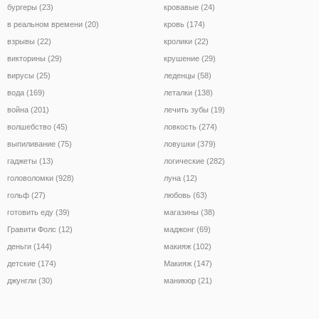
бургеры (23)
кровавые (24)
в реальном времени (20)
кровь (174)
взрывы (22)
кролики (22)
викторины (29)
крушение (29)
вирусы (25)
леденцы (58)
вода (169)
леталки (138)
война (201)
лечить зубы (19)
волшебство (45)
ловкость (274)
выпиливание (75)
ловушки (379)
гаджеты (13)
логические (282)
головоломки (928)
луна (12)
гольф (27)
любовь (63)
готовить еду (39)
магазины (38)
Гравити Фолс (12)
маджонг (69)
деньги (144)
макияж (102)
детские (174)
Макияж (147)
джунгли (30)
маникюр (21)