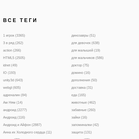
ВСЕ ТЕГИ
1 игрок (3365)
динозавры (51)
3 в ряд (262)
для девочек (638)
action (266)
для малышей (19)
HTML5 (2505)
для мальчиков (586)
idnet (49)
доктор (75)
IO (193)
домино (16)
unity3d (643)
дополнения (50)
webgl (605)
доставка (31)
адреналин (84)
еда (165)
Ам Ням (14)
животные (462)
андроид (2277)
забавные (260)
Андроид (116)
зайки (16)
Андроид и Айфон (2887)
запоминалки (42)
Анна их Холодного сердца (11)
защита (131)