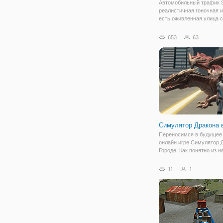
Автомобильный трафик 
реалистичная гоночная и
есть оживленная улица с
множеством автомобиле
придется взять на топли
653
63
давлением времени, есл
хотите быть расслаблен
бесконечная
Симулятор Дракона 
Переносимся в будущее 
онлайн игре Симулятор 
Городе. Как понятно из н
игра представляет собой
симулятор дракона,а знач
11
1
есть возможность приме
себя новый образ. По с
формату и