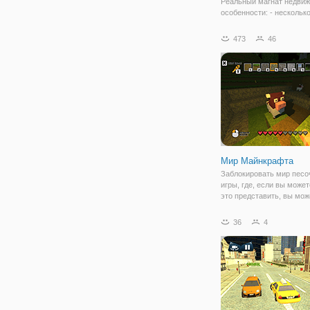
Реальный магнат недви
особенности: - нескольк
игры - стратегии игры. К
продать недвижимость к
473
46
больше, но взгляните на
зданий и продать их, чт
сделать много прибыли.
глаза на
Мир Майнкрафта
Заблокировать мир песо
игры, где, если вы может
это представить, вы мож
построить его в блок ми
симулятор.
36
4