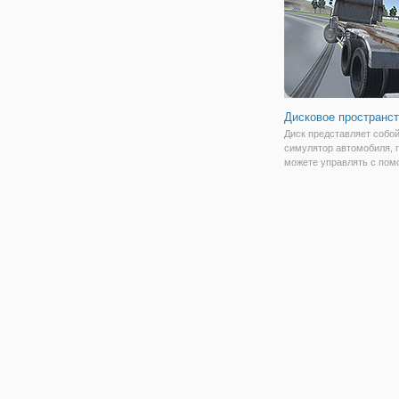
на деле
Дисковое пространс
Диск представляет собо
симулятор автомобиля, 
можете управлять с по
различных параметров.
Проезжайте через город 
сельскую местность с н
количеством людей и ав
вокруг вас. Вы можете в