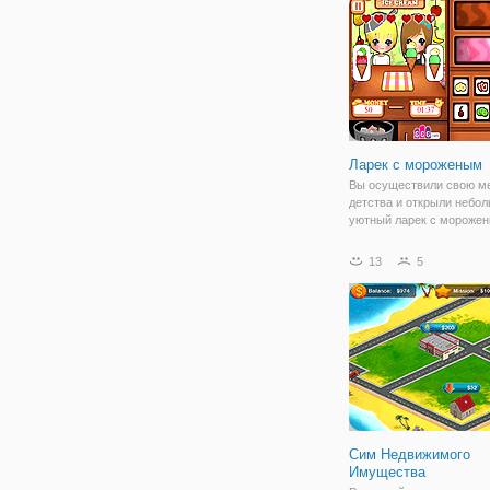
сложных условиях, и вы
завершить каждой поста
потери
Ларек с мороженым
Вы осуществили свою м
детства и открыли небол
уютный ларек с морожен
дворе лето, а значит кол
посетителей, в основном
13
5
будет больше. Вы готовы
наплыву? Тогда принима
первые
Сим Недвижимого
Имущества