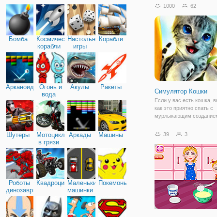
увлекательный геймплей
1000
62
вашим управлением джип
треке рядом - другие соп
Также на каждом уровне
предстоит проехать
Бомба
Космические
Настольные
Корабли
корабли
игры
Арканоид
Огонь и
Акулы
Ракеты
Симулятор Кошки
вода
Если у вас есть кошка, в
как это приятно спать с
мурлыкающим созданием
порой хлопоты они доста
тем не менее, они знают,
Шутеры
Мотоциклы
Аркады
Машины
39
3
покорить сердца и остаю
в грязи
нашими любимчиками на
Наверняка хоть
Роботы
Квадроциклы
Маленькие
Покемоны
динозавры
машинки