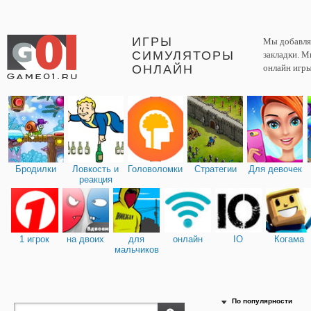
ИГРЫ
Мы добавляе
СИМУЛЯТОРЫ
закладки. М
ОНЛАЙН
онлайн игры
Бродилки
Ловкость и
Головоломки
Стратегии
Для девочек
реакция
1 игрок
на двоих
для
онлайн
IO
Когама
мальчиков
По популярности