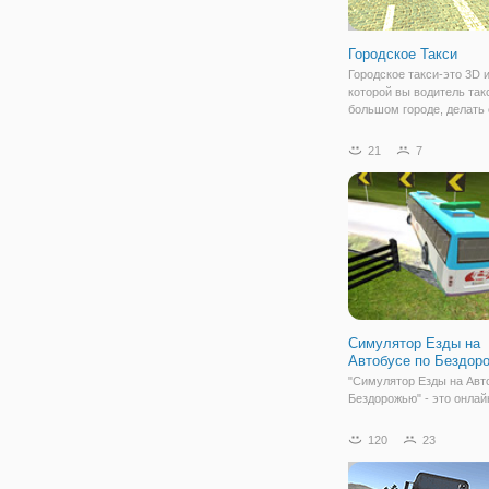
Городское Такси
Городское такси-это 3D и
которой вы водитель так
большом городе, делать
работу и бросить все п
на месте, указанном на к
21
7
Особенности • хорошая 
несколько
Симулятор Езды на
Автобусе по Бездор
"Симулятор Езды на Авт
Бездорожью" - это онлай
жанра «симулятор вожде
вашим заданием будет
120
23
припарковать автобус в 
парковочное место. Каза
что это очень простое за