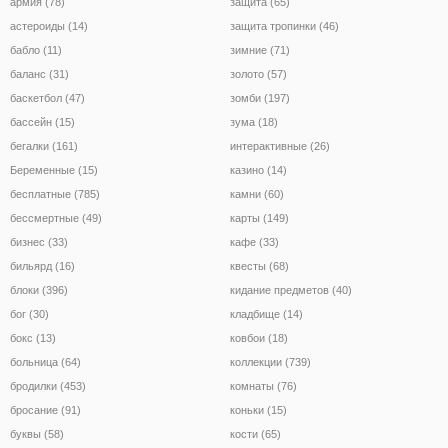
армия (78)
защита (65)
астероиды (14)
защита тропинки (46)
бабло (11)
зимние (71)
баланс (31)
золото (57)
баскетбол (47)
зомби (197)
бассейн (15)
зума (18)
бегалки (161)
интерактивные (26)
Беременные (15)
казино (14)
бесплатные (785)
камни (60)
бессмертные (49)
карты (149)
бизнес (33)
кафе (33)
бильярд (16)
квесты (68)
блоки (396)
кидание предметов (40)
бог (30)
кладбище (14)
бокс (13)
ковбои (18)
больница (64)
коллекции (739)
бродилки (453)
комнаты (76)
бросание (91)
коньки (15)
буквы (58)
кости (65)