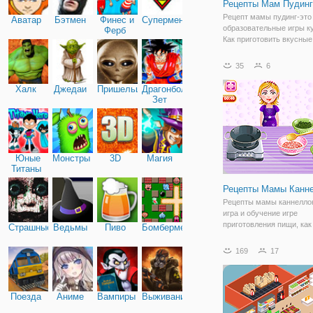
Рецепты Мам Пудинг
Рецепт мамы пудинг-это
Аватар
Бэтмен
Финес и
Супермен
образовательные игры к
Ферб
Как приготовить вкусны
под названием пудинг. В
между банановый пудинг
35
6
пудинг. Подготовить все
ингредиенты, чтобы сде
Халк
Джедаи
Пришельцы
Драгонболл
пудинг смесь в
Зет
Юные
Монстры
3D
Магия
Титаны
Рецепты Мамы Канн
Рецепты мамы каннелло
игра и обучение игре
приготовления пищи, как
Страшные
Ведьмы
Пиво
Бомбермен
приготовить каннеллони,
цилиндрического типа ла
169
17
правило, подают запече
начинкой и покрытые со
итальянской кухни. Во-п
Поезда
Аниме
Вампиры
Выживание