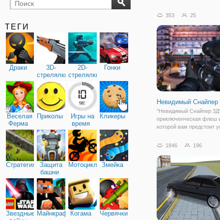
бильярд
карты
353
25
ТЕГИ
Драки
3D-
2D-
Гонки
стрелялки
стрелялки
Невидимый Снайпер
"Невидимый Снайпер 3Д"
Веселая
Приколы
Игры на
Кликеры
приключенческая флеш и
Ферма
время
которой вам предстоит 
группировку наркоторго
главная цель - главный
1846
196
наркодилер, который со
распространить свой тов
Стратегия
Защита
Мотоциклы
Змейка
крупных городах.
башни
Звездные
Майнкрафт
Когама
Червячки