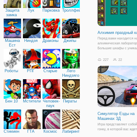
Защита
Лук
Парковка
Троллфейс
замка
Алхимия праздный к
Перед вами находится 
Машина
Ниндзя
Драконы
Джипы
алхимическая лаборатор
Ест
Большие шкафы с уник
Машину
ингредиентами так и ман
сварить какое-нибудь
227
22
сильнодействующее сна
перед тем как это сделат
Роботы
РПГ
Старые
Лего
выбрать правильный
Ниндзяго
Бен 10
Мстители
Человек-
Пираты
паук
Симулятор Езды на
Машинах 3Д
Игра представляет собо
гонку, в которой вас ждет
Стикмен
ГТА
Космос
Лабиринты
качественная графика и