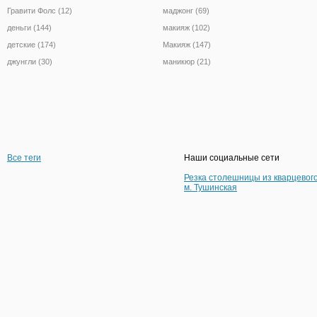
Гравити Фолс (12)
маджонг (69)
деньги (144)
макияж (102)
детские (174)
Макияж (147)
джунгли (30)
маникюр (21)
Все теги
Наши социальные сети
Резка столешницы из кварцевог
м. Тушинская