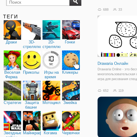
бильярд
карты
688
33
ТЕГИ
Драки
3D-
2D-
Гонки
стрелялки
стрелялки
Drawaria Онлайн
Drawaria Online - это бе
Веселая
Приколы
Игры на
Кликеры
многопользовательская 
Ферма
время
игра для рисования спе
для детей! Он сочетает 
умение иллюстрировать 
652
119
чтобы представить его д
игрокам, и угадывать
Стратегия
Защита
Мотоциклы
Змейка
нарисованное
башни
Звездные
Майнкрафт
Когама
Червячки