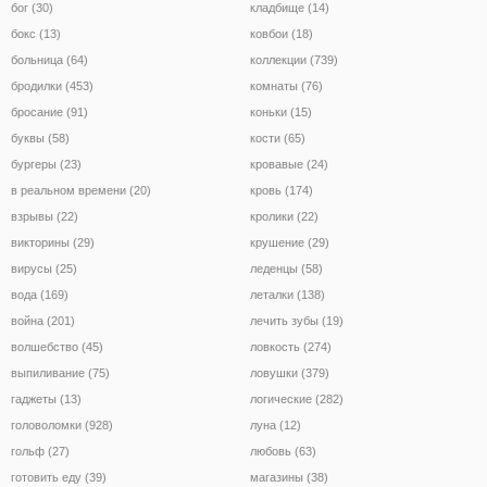
бог (30)
кладбище (14)
бокс (13)
ковбои (18)
больница (64)
коллекции (739)
бродилки (453)
комнаты (76)
бросание (91)
коньки (15)
буквы (58)
кости (65)
бургеры (23)
кровавые (24)
в реальном времени (20)
кровь (174)
взрывы (22)
кролики (22)
викторины (29)
крушение (29)
вирусы (25)
леденцы (58)
вода (169)
леталки (138)
война (201)
лечить зубы (19)
волшебство (45)
ловкость (274)
выпиливание (75)
ловушки (379)
гаджеты (13)
логические (282)
головоломки (928)
луна (12)
гольф (27)
любовь (63)
готовить еду (39)
магазины (38)