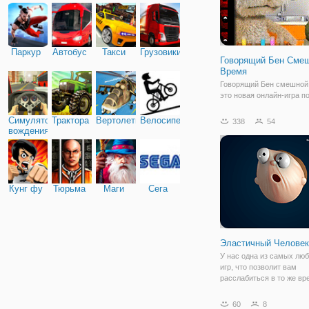
Паркур
Автобус
Такси
Грузовики
Говорящий Бен Сме
Время
Говорящий Бен смешной
это новая онлайн-игра п
для всех возрастов, осо
детей. Маленькие дети б
Симулятор
Трактора
Вертолеты
Велосипед
338
54
любить эту игру. Поиграй
вождения
нашим прекрасным Бен, 
его, коснуться его ног, ж
головы
Кунг фу
Тюрьма
Маги
Сега
Эластичный Человек
У нас одна из самых лю
игр, что позволит вам
расслабиться в то же вр
вы будете поражены тем
насколько реально выгля
60
8