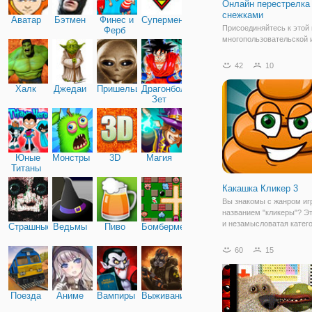
Онлайн перестрелка
снежками
Аватар
Бэтмен
Финес и
Супермен
Присоединяйтесь к этой
Ферб
многопользовательской и
снежки game01.ru , и
почувствовать дух зимы
42
10
праздника. Ваш персона
находится в заснеженно
Халк
Джедаи
Пришельцы
Драгонболл
другими игроками или с
Зет
друзьями, которых вы
Юные
Монстры
3D
Магия
Титаны
Какашка Кликер 3
Вы знакомы с жанром иг
названием "кликеры"? Э
и незамысловатая катего
Страшные
Ведьмы
Пиво
Бомбермен
для развития скорости р
Основная особенность ж
60
15
все действия, весь игро
процесс происходит за с
взаимодействия
Поезда
Аниме
Вампиры
Выживание