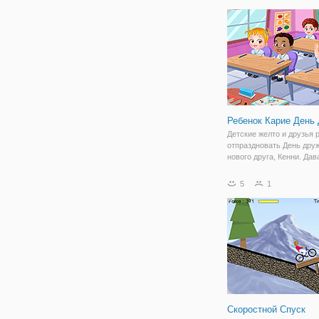
симулятор эта игра заст
галлюцинации, вам нрави
Морти серия?
Ребенок Карие День
Детские желто и друзья 
отпраздновать День дру
нового друга, Кенни. Дав
объединим детей, чтобы
отпраздновать самый в
5
1
праздник День дружбы. 
ярмарку, чтобы наслади
весело едет, идти в
Скоростной Спуск