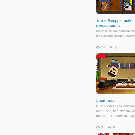
Том и Джерри: побег
головоломка
Можете ли вы решить го
и помогите Джерри сдела
через дом? Слайд, зажи
тянешь свой путь через 
47
6
веселый пазл - уровней, 
собрать сыр и не попаст
том! Помогите Джерри п
Злой Босс
Интересная игра-симуля
очень зол, все, что вы м
сделать, это помочь ему
распаковать, увидеть рек
предположительно, вы д
4
0
понять. наша конечная ц
уничтожить разъяренного