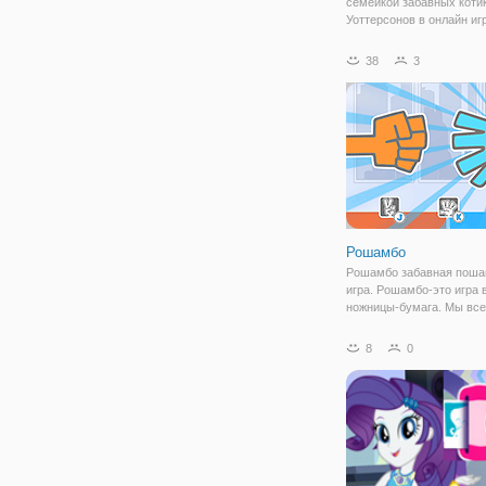
семейкой забавных коти
Уоттерсонов в онлайн иг
"Гамбол: Тарзанка" и се
поближе узнаете про Ана
38
3
младшая сестренка Гамб
которая, как и ее брат, ч
оказывается в
Рошамбо
Рошамбо забавная поша
игра. Рошамбо-это игра в
ножницы-бумага. Мы вс
знаем правила игры "кам
ножницы-бумага". У нас 
8
0
игрок и 2 игрока игры до
Выберите 1 игрока, если
играть с