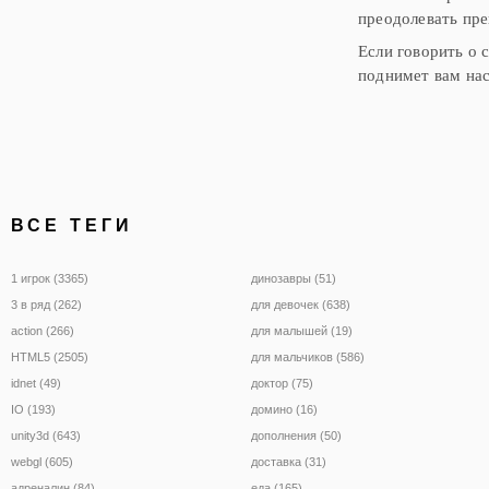
преодолевать пре
Если говорить о
поднимет вам нас
ВСЕ ТЕГИ
1 игрок (3365)
динозавры (51)
3 в ряд (262)
для девочек (638)
action (266)
для малышей (19)
HTML5 (2505)
для мальчиков (586)
idnet (49)
доктор (75)
IO (193)
домино (16)
unity3d (643)
дополнения (50)
webgl (605)
доставка (31)
адреналин (84)
еда (165)