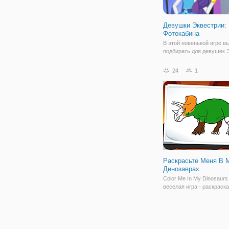
Девушки Эквестрии:
Фотокабина
В этой новенькой игре в
подбирать для девушек 
модные наряды и менят
внешность. Дело в том, 
24
1
милые героини решили и
на себе новую фотокиби
которой можно сделать 
красивые
Раскрасьте Меня В 
Динозаврах
Color Me In My Dinosaurs 
веселая игра - раскраска
участием могучих диноз
Выберите любой цвет с 
стороны и нанесите его т
вам нравится. Вы может
изменить кончик цветног