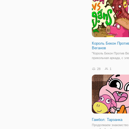
но перед этим вы
Король Бекон Проти
Веганов
"Король Бекон Против Ве
прикольная аркада, с э
игр из серии "защита тро
Здесь вы окажетесь в б
28
1
мире продуктов питания,
разделились на два лаге
любят мясо, а веганы пр
Гамбол: Тарзанка
Продолжаем знакомство