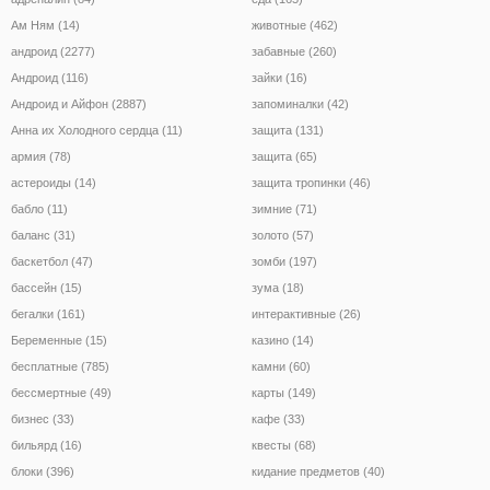
Ам Ням (14)
животные (462)
андроид (2277)
забавные (260)
Андроид (116)
зайки (16)
Андроид и Айфон (2887)
запоминалки (42)
Анна их Холодного сердца (11)
защита (131)
армия (78)
защита (65)
астероиды (14)
защита тропинки (46)
бабло (11)
зимние (71)
баланс (31)
золото (57)
баскетбол (47)
зомби (197)
бассейн (15)
зума (18)
бегалки (161)
интерактивные (26)
Беременные (15)
казино (14)
бесплатные (785)
камни (60)
бессмертные (49)
карты (149)
бизнес (33)
кафе (33)
бильярд (16)
квесты (68)
блоки (396)
кидание предметов (40)