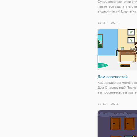
Супер веселые гонки вни
пытаетесь сделать его в
в одной части! Ездить на
велосипеде до финиша и
посмотреть, если вы мо
31
3
30 секунд! Усилие не до
превышать 1000, и вы н
приземлиться
Дом опасностей
Как раньше вы можете п
Дом Опасностей? После т
вы проснетесь, вы идете
ванную, затем пьете коф
поливаете цветы и пров
67
4
свой почтовый ящик посл
как вы идете на работу. 
распорядок