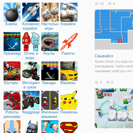
проказы Троллфейса. На 
10
4
мы заглянем за экран те
чтобы понять, как устро
СМИ. И конечно, будем 
Бомба
Космические
Настольные
Корабли
корабли
игры
Арканоид
Огонь и
Акулы
Ракеты
Смывайся
вода
Туалет Rush-это игра-го
платформер. Найти свой
сваливают свой груз на т
прежде чем взорваться.
каждый день борьба, что
Шутеры
Мотоциклы
Аркады
Машины
0
0
покой в туалет.
в грязи
Роботы
Квадроциклы
Маленькие
Покемоны
динозавры
машинки