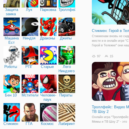
Защита
Лук
Парковка
Троллфейс
замка
Стикмен: Герой в Те
Стикменам вновь не сид
Машина
Ниндзя
Драконы
Джипы
месте и в онлайн игре "
Ест
Герой в Тележке" они на
Машину
себя новое развлечение.
- катание на тележке! Но
97
15
тележка пролетела как 
дальше, нужно грамотно
Роботы
РПГ
Старые
Лего
управлять.
Ниндзяго
Бен 10
Мстители
Человек-
Пираты
паук
Троллфейс: Видео 
ТВ Шоу 2
Онлайн игра "Троллфейс
Мемы и ТВ Шоу 2" - это
Стикмен
ГТА
Космос
Лабиринты
продолжение веселой ар