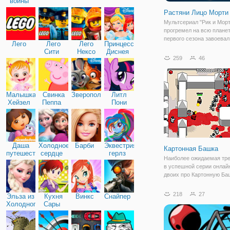
войны
Растяни Лицо Морти
Мультсериал "Рик и Морт
прогремел на всю планет
первого сезона завоевал
Лего
Лего
Лего
Принцессы
многомиллионную аудит
Сити
Нексо
Диснея
каждым новым сезоном
259
46
Найтс
поклонников знаменитог
становиться всё больше
больше. Вы готовы прим
Малышка
Свинка
Зверополис
Литл
Хейзел
Пеппа
Пони
Дружба
Даша
Холодное
Барби
Эквестрия
Картонная Башка
путешественница
сердце
герлз
Наиболее ожидаемая тре
в успешной серии онлайн
двоих про Картонную Ба
наконец вышла! Онлайн 
для мальчиков с кучей к
218
27
Эльза из
Кухня
Винкс
Снайпер
большим количеством ко
Холодного
Сары
так же можно играть вдв
сердца
режиме