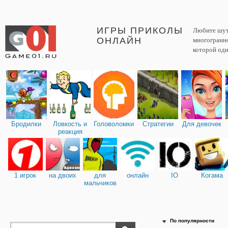
ИГРЫ ПРИКОЛЫ
Любите шути
ОНЛАЙН
многогранно
которой оди
Бродилки
Ловкость и
Головоломки
Стратегии
Для девочек
реакция
1 игрок
на двоих
для
онлайн
IO
Когама
мальчиков
По популярности