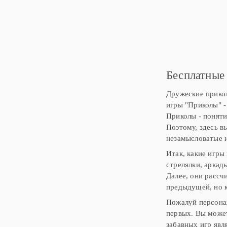
использовать
Бесплатные
Дружеские прикол
игры "Приколы" -
Приколы - поняти
Поэтому, здесь в
незамысловатые и
Итак, какие игры
стрелялки, аркад
Далее, они рассч
предыдущей, но к
Пожалуй персонаж
первых. Вы может
забавных игр явл