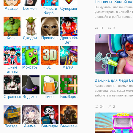
Пингвины: Хоккей на
Вы думали, что пингвины
Аватар
Бэтмен
Финес и
Супермен
умеют играть в хоккей? 
Ферб
в онлайн игре Пингвины:
льду. Здесь вы увидите
птичек с другой стороны,
11
0
хоккеистов. Под вашим
управлением будет заба
Халк
Джедаи
Пришельцы
Драгонболл
пингвин,
Зет
Юные
Монстры
3D
Магия
Титаны
Вакцина для Леди Б
Зима и осень - самые п
времена года, когда мож
заболеть и не понять, ка
Страшные
Ведьмы
Пиво
Бомбермен
случилось. Но существу
вакцины, которые призв
34
2
защитить организм от р
микробов. И с такой цел
Баг отправилась
Поезда
Аниме
Вампиры
Выживание