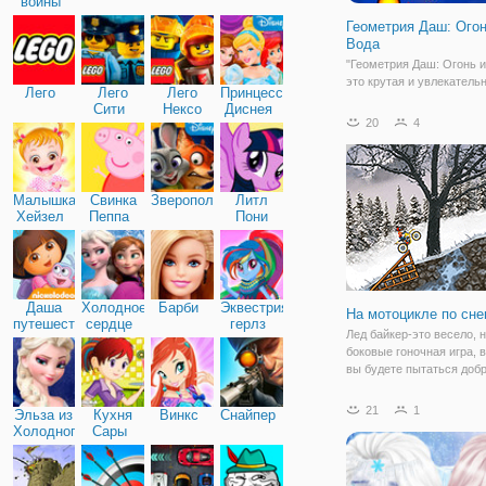
войны
Геометрия Даш: Огон
Вода
"Геометрия Даш: Огонь и
это крутая и увлекательн
Лего
Лего
Лего
Принцессы
жанре аркада, которая н
Сити
Нексо
Диснея
вас равнодушными. В да
20
4
Найтс
части вас ждет обновлен
свежая графика, неизме
захватывающие препятст
интересные
Малышка
Свинка
Зверополис
Литл
Хейзел
Пеппа
Пони
Дружба
Даша
Холодное
Барби
Эквестрия
На мотоцикле по сне
путешественница
сердце
герлз
Лед байкер-это весело, 
боковые гоночная игра, в
вы будете пытаться доб
финиша каждого уровня,
быстро, как вы можете в
21
1
Эльза из
Кухня
Винкс
Снайпер
сбора золотых монет. 8 
Холодного
Сары
два различных местопол
сердца