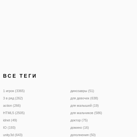
ВСЕ ТЕГИ
1 игрок (3365)
динозавры (51)
3 в ряд (262)
для девочек (638)
action (266)
для малышей (19)
HTML5 (2505)
для мальчиков (586)
idnet (49)
доктор (75)
IO (193)
домино (16)
unity3d (643)
дополнения (50)