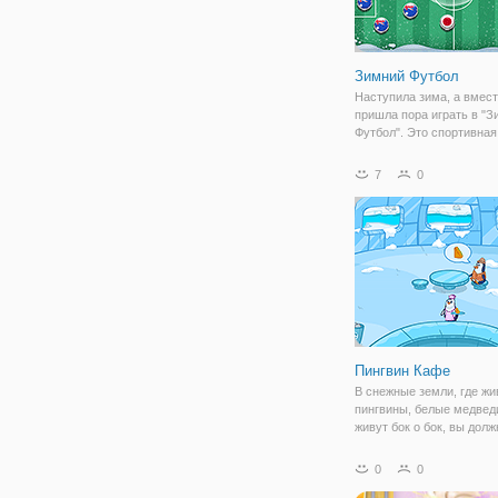
Зимний Футбол
Наступила зима, а вмест
пришла пора играть в "З
Футбол". Это спортивная
детей и взрослых, в кото
можно играть практическ
7
0
любую страну мира. Ва
соперником будет случа
игрок или компьютер.
Пингвин Кафе
В снежные земли, где жи
пингвины, белые медвед
живут бок о бок, вы дол
помочь заигрались Берт
борется кафе. К счастью
0
0
плывет на айсберг, так т
приключение было...