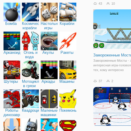
получил цифровой макия
43
10
вы действительно застря
уровне, вы можете попр
совет или
Бомба
Космические
Настольные
Корабли
корабли
игры
Арканоид
Огонь и
Акулы
Ракеты
Замороженные Мост
вода
Замороженные Мосты - 
интересная игра-голово
тех, кому интересно
строительство и любит
конструкторы. Суть игры
Шутеры
Мотоциклы
Аркады
Машины
37
2
проста и понятна каждом
в грязи
вам нужно построить мос
проехав по которому ва
машина
Роботы
Квадроциклы
Маленькие
Покемоны
динозавры
машинки