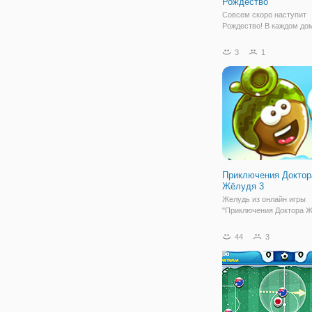
Рождество
Совсем скоро наступит
Рождество! В каждом до
стоять ёлочка, увешанн
красивыми игрушками и
3
1
мерцающими гирляндами,
кухни будут идти восхи
ароматы праздничных бл
наступлением зимы кажд
Приключения Доктор
Жёлудя 3
Желудь из онлайн игры
"Приключения Доктора Ж
вместо того, чтобы прос
на дереве, предпочитает
44
3
путешествовать по миру
если это приключение п
опасностей, оно того стои
данной игре вы