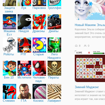
Защита
Лук
Парковка
Троллфейс
замка
Новый Макияж Эльз
Королева Эльза собирае
Машина
Ниндзя
Драконы
Джипы
зимний бал! Это очень с
Ест
мероприятие, которое п
Машину
каждый год. Так как Эльз
королева ледяная, вся м
8
0
в ее распоряжении. Созд
образ снежной королевы,
Роботы
РПГ
Старые
Лего
Ниндзяго
Бен 10
Мстители
Человек-
Пираты
паук
Зимний Маджонг
Зимний Маджонг ставит 
интеллект и знания на те
игра играет так, как кла
Стикмен
ГТА
Космос
Лабиринты
Маджонг игры, но это од