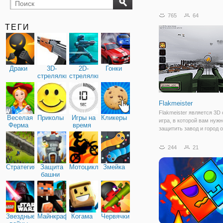
бильярд
карты
765
64
ТЕГИ
Драки
3D-
2D-
Гонки
стрелялки
стрелялки
Flakmeister
Flakmeister является 3D
Веселая
Приколы
Игры на
Кликеры
игра, в которой вам нужн
Ферма
время
защитить завод и город о
воздушных налетов. Вы 
частью императорской
244
21
серебряной армии, кото
случается, проигрывают 
Стратегия
Защита
Мотоциклы
Змейка
Сможете ли вы пережить
башни
Звездные
Майнкрафт
Когама
Червячки