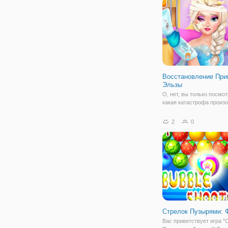
Восстановление При
Эльзы
О, нет, вы только посмо
какая катастрофа произ
Эренделле! Принцесса Э
же ледяная королева, с
2
0
на Зимний бал, когда по 
случайно поскользнулас
и упала. В результате у 
Стрелок Пузырями: 
Вас приветствует игра "