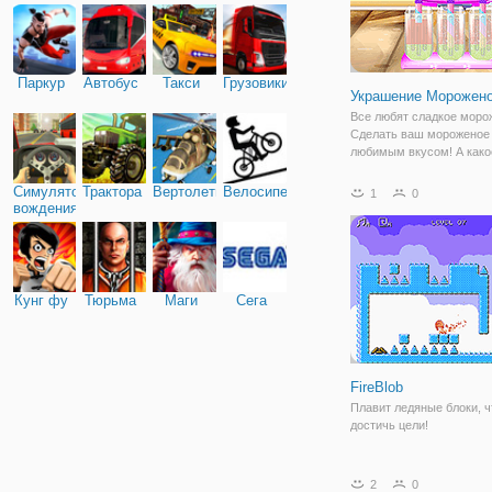
Паркур
Автобус
Такси
Грузовики
Украшение Морожено
Все любят сладкое моро
Сделать ваш мороженое
любимым вкусом! А како
мороженое вы хотите сд
сегодня? Многие ингред
Симулятор
Трактора
Вертолеты
Велосипед
1
0
приготовления морожено
вождения
забрать некоторые свеж
фрукты... в конце игры,
Кунг фу
Тюрьма
Маги
Сега
FireBlob
Плавит ледяные блоки, 
достичь цели!
2
0