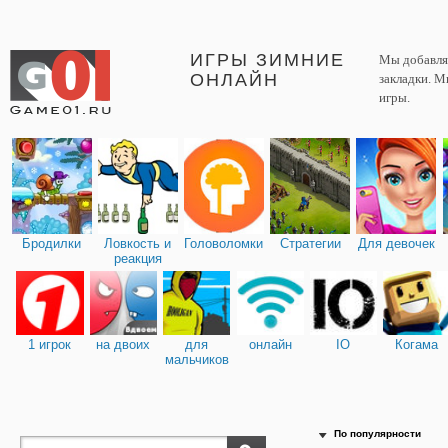
ИГРЫ ЗИМНИЕ
Мы добавляе
ОНЛАЙН
закладки. М
игры.
Бродилки
Ловкость и
Головоломки
Стратегии
Для девочек
реакция
1 игрок
на двоих
для
онлайн
IO
Когама
мальчиков
По популярности