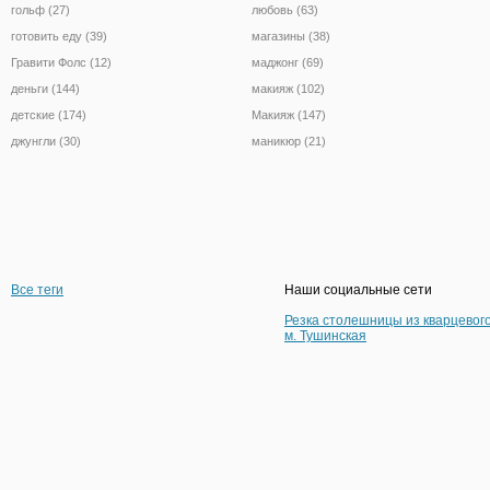
гольф (27)
любовь (63)
готовить еду (39)
магазины (38)
Гравити Фолс (12)
маджонг (69)
деньги (144)
макияж (102)
детские (174)
Макияж (147)
джунгли (30)
маникюр (21)
Все теги
Наши социальные сети
Резка столешницы из кварцевог
м. Тушинская