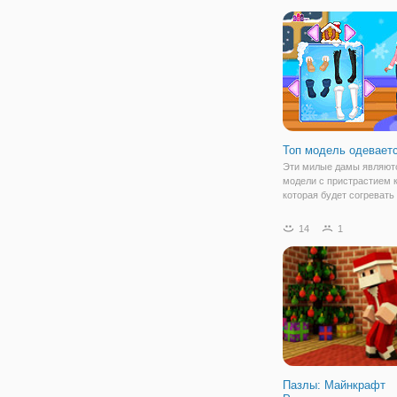
Топ модель одевает
Эти милые дамы являютс
модели с пристрастием к
которая будет согревать
холодный день! Платье и
лучших костюмах и стил
14
1
бороться с любыми пог
блюз этой зимой. На это
будете
Пазлы: Майнкрафт