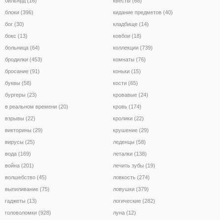
бильярд (16)
квесты (68)
блоки (396)
кидание предметов (40)
бог (30)
кладбище (14)
бокс (13)
ковбои (18)
больница (64)
коллекции (739)
бродилки (453)
комнаты (76)
бросание (91)
коньки (15)
буквы (58)
кости (65)
бургеры (23)
кровавые (24)
в реальном времени (20)
кровь (174)
взрывы (22)
кролики (22)
викторины (29)
крушение (29)
вирусы (25)
леденцы (58)
вода (169)
леталки (138)
война (201)
лечить зубы (19)
волшебство (45)
ловкость (274)
выпиливание (75)
ловушки (379)
гаджеты (13)
логические (282)
головоломки (928)
луна (12)