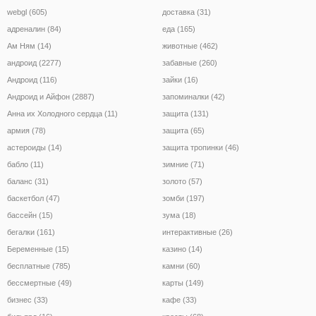
webgl (605)
доставка (31)
адреналин (84)
еда (165)
Ам Ням (14)
животные (462)
андроид (2277)
забавные (260)
Андроид (116)
зайки (16)
Андроид и Айфон (2887)
запоминалки (42)
Анна их Холодного сердца (11)
защита (131)
армия (78)
защита (65)
астероиды (14)
защита тропинки (46)
бабло (11)
зимние (71)
баланс (31)
золото (57)
баскетбол (47)
зомби (197)
бассейн (15)
зума (18)
бегалки (161)
интерактивные (26)
Беременные (15)
казино (14)
бесплатные (785)
камни (60)
бессмертные (49)
карты (149)
бизнес (33)
кафе (33)