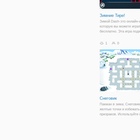
Зимние Тире!
Зимой Dash-это онлайн-и
которую вы можете игра
бесплатно. Эта игра под
всех возрастов. Ваша за
чтобы прыгать и летать 
1
0
препятствия, собрать ка
больше подарков и дости
финиша.
Снеговик
Пакман в зима: Снеговик
желтые точки и избежать
призраков. Используйте
со стрелками для перем
или пальцем на сенсорн