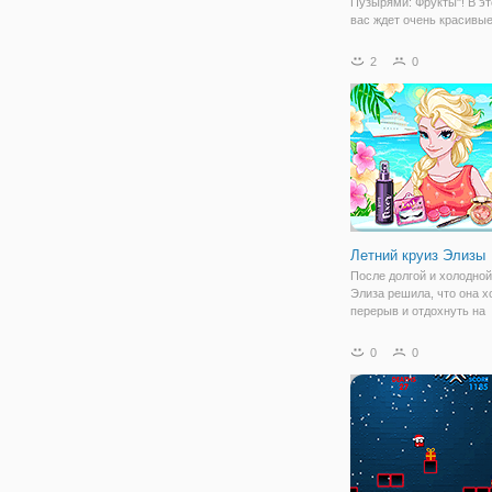
Пузырями: Фрукты"! В эт
вас ждет очень красивы
в пузырьках, которых ва
будет освободить. Сегод
2
0
сбором урожая в саду хо
заметила, что ее некото
фрукты и
Летний круиз Элизы
После долгой и холодной
Элиза решила, что она х
перерыв и отдохнуть на
солнечном пляже.
Присоединиться к ней в 
0
0
новом приключении в кру
приготовить вкусный сму
помогите ей подобрать к