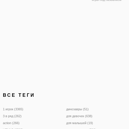
"Велосипедная Гонка". З
будете кататься по улиц
на своем велосипеде и б
устраивать самые удив
трюки. Игра
ВСЕ ТЕГИ
1 игрок (3365)
динозавры (51)
3 в ряд (262)
для девочек (638)
action (266)
для малышей (19)