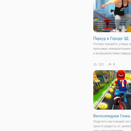
Паркур в Городе 3Д
Готовы покорять улицы и
прохожих невероятными
и возможностями паркур
скорее присоединяйтесь
игру "Паркур в Городе 3Д
121
8
увлекательная и веселая
жанре "бегалки" и "паркур
Велосипедная Гонка
Ощутите настоящий экс
просто радость от увлек
игры под названием