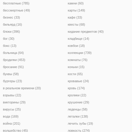
бесплатные (785)
камни (60)
бессмертные (49)
карты (149)
бизнес (33)
кафе (33)
бильярд (16)
квесты (68)
блоки (396)
кидание предметов (40)
бог (30)
кладбище (14)
бокс (13)
ковбои (18)
больница (64)
коллекции (739)
бродилки (453)
комнаты (76)
бросание (91)
коньки (15)
буквы (58)
кости (65)
бургеры (23)
кровавые (24)
в реальном времени (20)
кровь (174)
взрывы (22)
кролики (22)
викторины (29)
крушение (29)
вирусы (25)
леденцы (58)
вода (169)
леталки (138)
война (201)
лечить зубы (19)
волшебство (45)
ловкость (274)