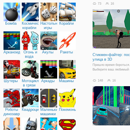
или в режиме одного игр
73
16
под вашим управлением
красочный и мультяшны
Бомба
Космические
Настольные
Корабли
корабли
игры
Арканоид
Огонь и
Акулы
Ракеты
Cтикмен-файтер: по
вода
улица в 3D
Пришло время бороться.
Выберите ваш любимый 
выполнять невероятные 
чтобы взять оппонентов
Шутеры
Мотоциклы
Аркады
Машины
148
16
более удивительным буде
в грязи
что посередине, который
всем задницы. Пройти 1
уровней, чтобы
Роботы
Квадроциклы
Маленькие
Покемоны
динозавры
машинки