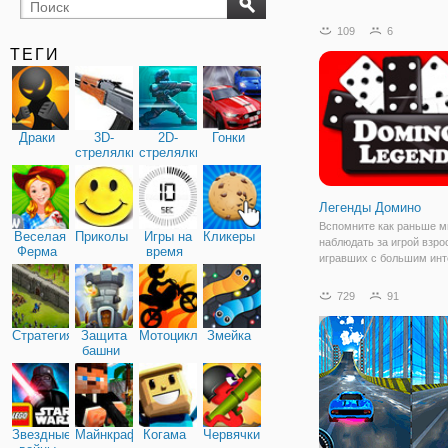
бильярд
карты
109
6
ТЕГИ
Драки
3D-
2D-
Гонки
стрелялки
стрелялки
Легенды Домино
Вспомните как раньше 
Веселая
Приколы
Игры на
Кликеры
наблюдать за игрой взро
Ферма
время
игравших с большим инт
азартом в настольные иг
улице, во дворах, дома.
729
91
этих легендарных игр бы
домино. Не возможно бы
Стратегия
Защита
Мотоциклы
Змейка
просто
башни
Звездные
Майнкрафт
Когама
Червячки