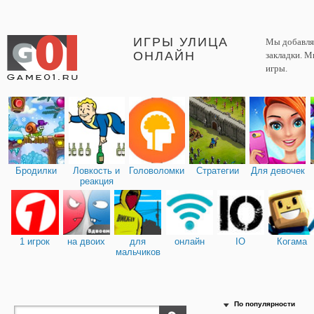
ИГРЫ УЛИЦА
Мы добавляе
ОНЛАЙН
закладки. М
игры.
Бродилки
Ловкость и
Головоломки
Стратегии
Для девочек
реакция
1 игрок
на двоих
для
онлайн
IO
Когама
мальчиков
По популярности