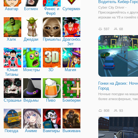
Водитель Кибер-Гор
Cyber City Driver -
Аватар
Бэтмен
Финес и
Супермен
Присоединяйтесь к друг
Ферб
игрокам на Y8 и гоняйте 
сумасшедшим каскадер
пандусам и платформам
597
68
большом кибер-городе. 
своему другу и выберите
Халк
Джедаи
Пришельцы
Драгонболл
автомобили и примите у
Зет
Юные
Монстры
3D
Магия
Титаны
Гонки на Двоих: Ноч
Город
Ночные поездки на маши
более атмосферные, такж
Страшные
Ведьмы
Пиво
Бомбермен
гонки. И в онлайн игре "Г
Двоих: Ночной Город" в
808
93
ощутить эту атмосферу.
представляет собой не
гонку для двух игроков и
Поезда
Аниме
Вампиры
Выживание