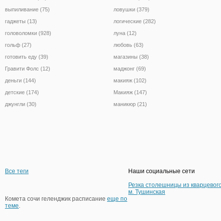
выпиливание (75)
ловушки (379)
гаджеты (13)
логические (282)
головоломки (928)
луна (12)
гольф (27)
любовь (63)
готовить еду (39)
магазины (38)
Гравити Фолс (12)
маджонг (69)
деньги (144)
макияж (102)
детские (174)
Макияж (147)
джунгли (30)
маникюр (21)
Все теги
Наши социальные сети
Резка столешницы из кварцевог
м. Тушинская
Комета сочи геленджик расписание
еще по
теме
.