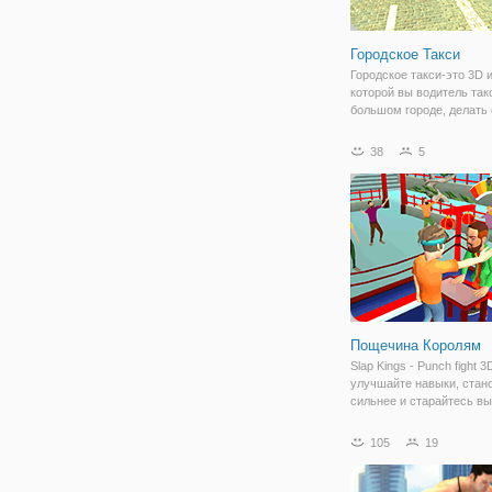
Городское Такси
Городское такси-это 3D и
которой вы водитель так
большом городе, делать
работу и бросить все п
на месте, указанном на к
38
5
Особенности • хорошая 
несколько
Пощечина Королям
Slap Kings - Punch fight 
улучшайте навыки, стан
сильнее и старайтесь вы
соревнование. Вам нужн
в нужное время, чтобы с
105
19
сильный шлепок, выбрат
который вам нужен, если