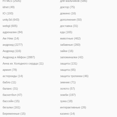
HTML5 (2505)
для мальчиков (586)
idnet (49)
доктор (75)
IO (193)
домино (16)
unity3d (643)
дополнения (50)
webgl (605)
доставка (31)
адреналин (84)
еда (165)
Ам Ням (14)
животные (462)
андроид (2277)
забавные (260)
Андроид (116)
зайки (16)
Андроид и Айфон (2887)
запоминалки (42)
Анна их Холодного сердца (11)
защита (131)
армия (78)
защита (65)
астероиды (14)
защита тропинки (46)
бабло (11)
зимние (71)
баланс (31)
золото (57)
баскетбол (47)
зомби (197)
бассейн (15)
зума (18)
бегалки (161)
интерактивные (26)
Беременные (15)
казино (14)