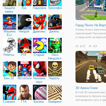
Защита
Лук
Парковка
Троллфейс
замка
Город Полет На Вер
Готовы ли вы к вертолет
Машина
Ниндзя
Драконы
Джипы
приключения? Бесплатно
Ест
в город полет на вертоле
Машину
Лучшие бесплатные игры
это ваш шанс стать пил
1172
154
вертолета и летать на ве
различных средах в вер
Роботы
РПГ
Старые
Лего
летающих
Ниндзяго
Бен 10
Мстители
Человек-
Пираты
паук
3D Арена Гонки
В этой 3D гоночной игре 
возможность бросить вы
или проделать путь в оди
Стикмен
ГТА
Космос
Лабиринты
Ведь в игру можно играт