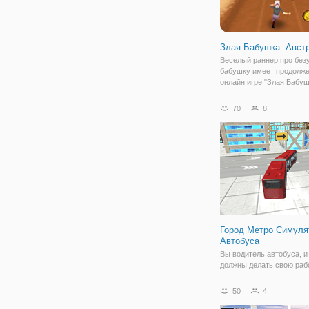
Злая Бабушка: Авст
Веселый раннер про бе
бабушку имеет продолже
онлайн игре "Злая Бабуш
Австралия". Это одна и
и популярных флеш игр 
70
8
бегалки не только нами, 
геймерами с разных уго
страны. По сюжету,
Город Метро Симуля
Автобуса
Вы водитель автобуса, и
должны делать свою раб
высаживая пассажиров н
автостанции им нужно, 
50
4
ездить в городе или сел
местности. Особенности