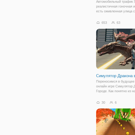
Автомобильный трафик 
реалистичная гоночная и
есть оживленная улица с
множеством автомобиле
придется взять на топли
653
63
давлением времени, есл
хотите быть расслаблен
бесконечная
Симулятор Дракона 
Переносимся в будущее 
онлайн игре Симулятор 
Городе. Как понятно из н
игра представляет собой
симулятор дракона,а знач
30
6
есть возможность приме
себя новый образ. По с
формату и