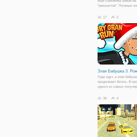
игра стрелялка зомби на
"рикошетов". Поганые з
поднимаются из своих м
направляются на улицы.
17
2
прошло и мига, как они 
все вокруг. Только неско
копов имеют
Злая Бабушка 3: Ро
Годы идут, а злая бабуш
продолжает бегать. В пр
одного из самых популя
любимых раннеров, мы
представляем следующу
36
4
"Злая Бабушка 3: Рождес
Теперь побег из психиат
клиники навеян