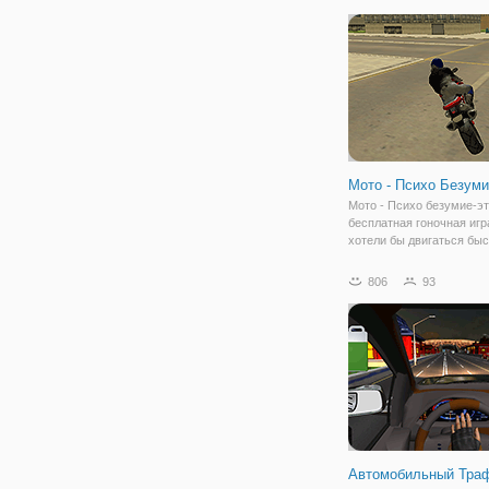
Вам предстоит выполнит
террористическую мисс
спасению шестерых
Мото - Психо Безум
Мото - Психо безумие-э
бесплатная гоночная игр
хотели бы двигаться бы
все хотели, чтобы двига
быстро. Это делает тебя
806
93
Ты псих? Ну, это если в
быстро двигаться на мот
Мото - психо
Автомобильный Тра