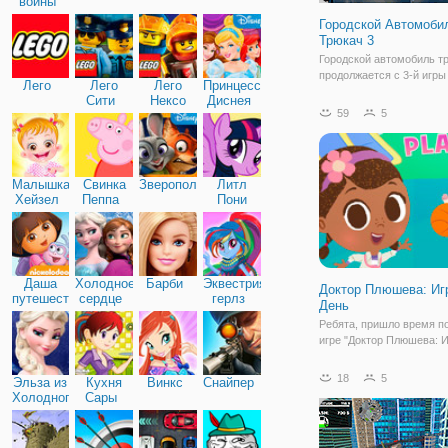
войны
Городской Автомоби
Трюкач 3
Городской автомобиль т
продолжается с 3-й игры
Лего
Лего
Лего
Принцессы
улучшенной физикой. Кр
Сити
Нексо
Диснея
городской автомобиль тр
59
5
Найтс
более приятным с более
реалистичным и ослепи
автомобиль! Попробуйте
различных трасс в игре
Малышка
Свинка
Зверополис
Литл
Хейзел
Пеппа
Пони
Дружба
Даша
Холодное
Барби
Эквестрия
Доктор Плюшева: Иг
путешественница
сердце
герлз
День
Ребята, пришло время по
игре "Доктор Плюшева: 
День" вы отправитесь на
площадку. Компанию вам
18
5
Эльза из
Кухня
Винкс
Снайпер
не только Доктор Плюшев
Холодного
Сары
её друзья: овечка Ламби
сердца
Хэлли, снеговик Чилли и