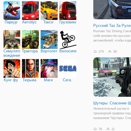
Паркур
Автобус
Такси
Грузовики
Русский Таз За Руле
Russian Taz Driving 2 вк
себя множество русских
автомобилей, чтобы езди
дрейфовать по улицам б
города, переполненным
Симулятор
Трактора
Вертолеты
Велосипед
279
38
танцующими русскими г
вождения
город, и вы можете играт
онлайн и бесплатно
Кунг фу
Тюрьма
Маги
Сега
Шутеры: Спасение Ш
Увлекательный шутер в
трехмерной графике под
названием "Шутеры: Сп
Шести" - это игра для тех
хочет почувствовать себ
76
11