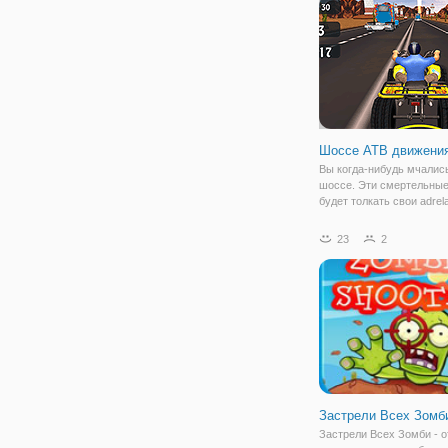
несколько автобусных ск
сред 2 • несколько
Шоссе АТВ движени
Вы когда-нибудь мчалис
шоссе. Эти смертельны
будет толкать свои adrela
высокой. Взять квадроци
гонять по трассе в разн
23
2
режимах игры. Привод A
столкновения с другими
транспортными средств
Застрели Всех Зомб
Застрели Всех Зомби - 