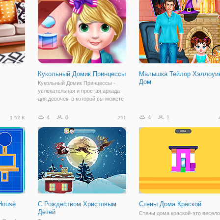
трех кругов. Перейти на лежачих
ванной комнате. В данной игре 
полицейских, чтобы получить
дополнительную скорость и
Кукольный Домик Принцессы
Малышка Тейлор Хэллоуи
Дом
Кукольный Домик Принцессы -
увлекательная и простая аркада
для девочек, в которой вы можете
применить навыки дизайнера на
деле. Здесь мы будем от начала
4
0
4
1
1.52 K
251
до конца заниматься интерьером
комнат для кукол. Каким будет
кухня,
House
С Рождеством Христовым
Стены Дома Краской
Детей
Стены дома краской-это весело