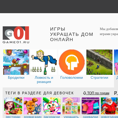
ИГРЫ
Мы добавляе
УКРАШАТЬ ДОМ
играми укра
ОНЛАЙН
Бродилки
Ловкость и
Головоломки
Стратегии
реакция
ТЕГИ В РАЗДЕЛЕ ДЛЯ ДЕВОЧЕК
ТОП по годам
ресторан
зоомагазин
раскраски
украшать
одевалки
новогодни