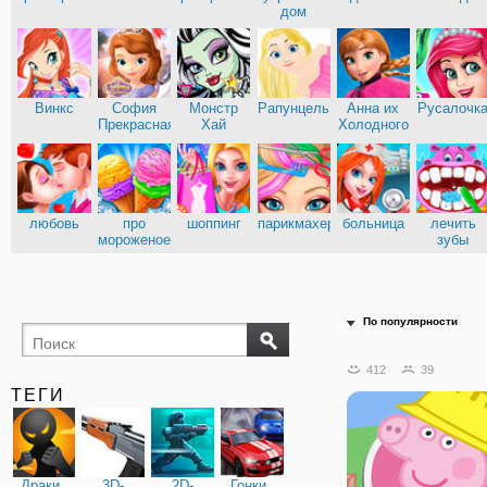
дом
Винкс
София
Монстр
Рапунцель
Анна их
Русалочк
Прекрасная
Хай
Холодного
сердца
любовь
про
шоппинг
парикмахерские
больница
лечить
мороженое
зубы
По популярности
412
39
ТЕГИ
Драки
3D-
2D-
Гонки