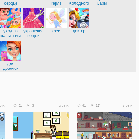
нница
сердце
герлз
Холодного
Сары
сердца
уход за
украшение
феи
доктор
малышами
вещей
е
для
девочек
31
3
61
17
9 K
3.68 K
7.08 K