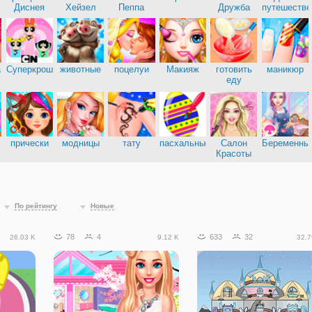
Диснея
Хейзел
Пеппа
Дружба
путешестве
а
Суперкрошки
животные
поцелуи
Макияж
готовить
маникюр
еду
прически
модницы
тату
пасхальные
Салон
Беременны
Красоты
По рейтингу
Новые
78
4
633
32
26.03 K
9.12 K
32.7