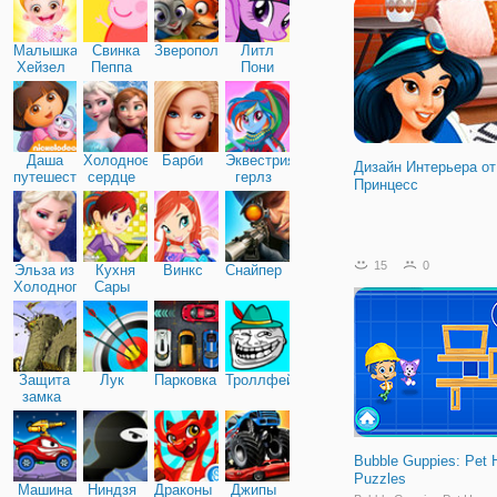
Малышка
Свинка
Зверополис
Литл
Хейзел
Пеппа
Пони
Дружба
Даша
Холодное
Барби
Эквестрия
Дизайн Интерьера от
путешественница
сердце
герлз
Принцесс
15
0
Эльза из
Кухня
Винкс
Снайпер
Холодного
Сары
сердца
Защита
Лук
Парковка
Троллфейс
замка
Bubble Guppies: Pet 
Puzzles
Машина
Ниндзя
Драконы
Джипы