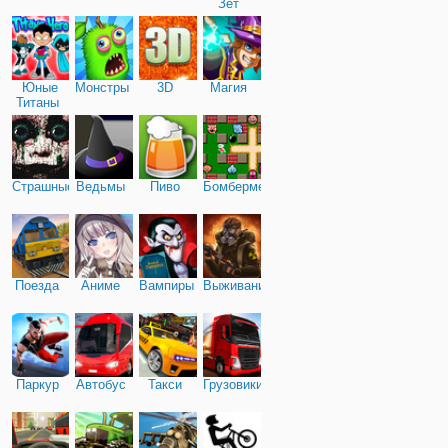
Зет
Юные
Монстры
3D
Магия
Титаны
Страшные
Ведьмы
Пиво
Бомбермен
Поезда
Аниме
Вампиры
Выживание
Паркур
Автобус
Такси
Грузовики