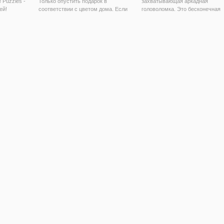
 Puzzles -
Только опустить подарок в
захватывающая аркадная
ей!
соответствии с цветом дома. Если
головоломка. Это бесконечная
го кота и
цвет не так дети грустно и вы
игра красок белого пространств
т
проиграете. Старайтесь не тратить
на стенах. Это может быть сло
 Можете
подарки, падая в снег.
по времени, поэтому должны
 это,
убедиться, что вы рисуете в
мы?
нужном направлении.