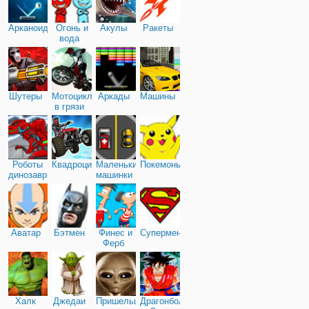
Арканоид
Огонь и
Акулы
Ракеты
вода
Шутеры
Мотоциклы
Аркады
Машины
в грязи
Роботы
Квадроциклы
Маленькие
Покемоны
динозавры
машинки
Аватар
Бэтмен
Финес и
Супермен
Ферб
Халк
Джедаи
Пришельцы
Драгонболл