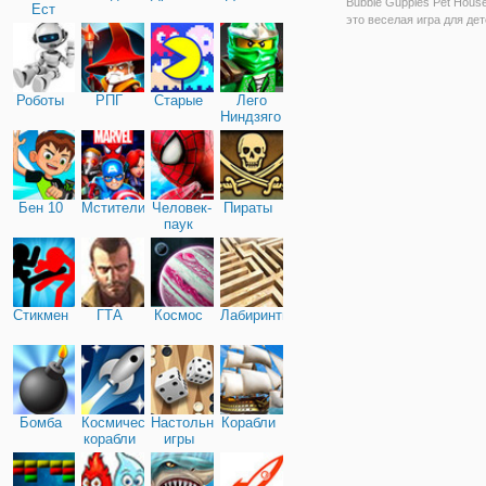
Bubble Guppies Pet House
Ест
это веселая игра для дет
Машину
Играйте за щенка, водяно
дельфина, который хоче
построить для себя дом.
ли вы помочь им сделать
Роботы
РПГ
Старые
Лего
решая головоломки фор
Ниндзяго
Некоторые
Бен 10
Мстители
Человек-
Пираты
паук
Стикмен
ГТА
Космос
Лабиринты
Бомба
Космические
Настольные
Корабли
корабли
игры