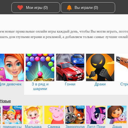
Мои игры (0)
Вы играли (0)
м новые прикольные онлайн игры каждый день, чтобы Вы могли играть, поэтом
шать дом глупыми играми и рекламой, а добавляем только самые лучшие онлай
Для девочек
3 в ряд и
Гонки
Драки
Стр
шарики
Новые
е
принцессы
Малышка
Свинка
Зверополис
Литл Пони
Даша