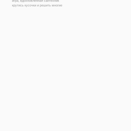
игра, вдохновленная сантехник
крутись кусочки и решить многие
а
сложные головоломки.
жно
Наслаждайтесь непредсказуемо
головоломки, чтобы решить и
сделать таким образом, чтобы
объединить два дома