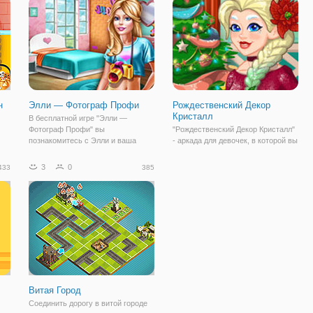
ее
в онлайн игре
Этим вам предстоит
н
Элли — Фотограф Профи
Рождественский Декор
Кристалл
В бесплатной игре "Элли —
Фотограф Профи" вы
"Рождественский Декор Кристалл"
познакомитесь с Элли и ваша
- аркада для девочек, в которой вы
задача заключается в том, чтобы
можете применить свои навыки
помочь ей организовать
стилиста и украсить комнату к
3
0
433
385
фотосъемку. Ведь она -
Рождеству. Для этого у вас есть
профессиональный фотограф и ей
все необходимое. Это могут быть
предстоит провести несколько
разные украшения, как например
важных
Витая Город
Соединить дорогу в витой городе