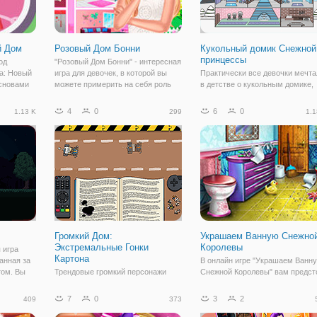
й Дом
Розовый Дом Бонни
Кукольный домик Снежной
принцессы
од
"Розовый Дом Бонни" - интересная
а: Новый
игра для девочек, в которой вы
Практически все девочки мечта
основами
можете примерить на себя роль
в детстве о кукольным домике,
тория
дизайнера интерьеров. По сюжету,
который можно было бы украша
емья,
Бонни - молодая и стильная
менять в нем мебель и конечно
4
0
6
0
1.13 K
299
1.1
 Свиньи,
девушка переехала в новый дом.
заселить туда своих любимых
ратика
Теперь возник вопрос о ремонте и
кукол. В онлайн игре для девоче
"Кукольный домик Снежной
Громкий Дом:
Украшаем Ванную Снежно
Экстремальные Гонки
Королевы
 игра
Картона
ланная за
В онлайн игре "Украшаем Ванн
том. Вы
Трендовые громкий персонажи
Снежной Королевы" вам предст
-охотника
готовы с автомобилями.
работа, требующая терпения. В
ающего в
Выезжайте на трассу и дать ему
здесь вы на один день окажетес
7
0
3
2
409
373
ании
все, чтобы быть первым
доме Снежной Королевы и
ающего
добраться до финиша по итогам
поможете ей навести порядок в