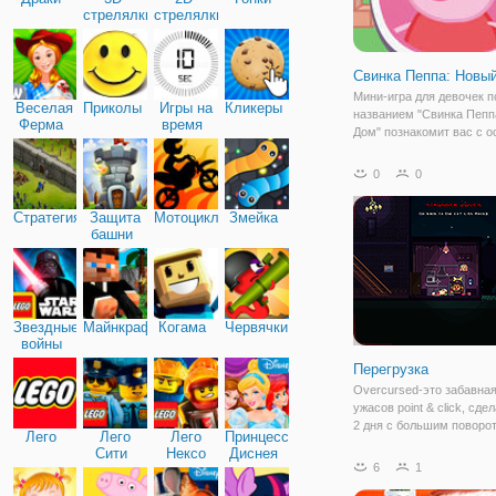
стрелялки
стрелялки
Свинка Пеппа: Новы
Мини-игра для девочек п
Веселая
Приколы
Игры на
Кликеры
названием "Свинка Пепп
Ферма
время
Дом" познакомит вас с 
строительства дома. Ис
начинается с того, что с
0
0
которая состоит из Папы
Мамы Свиньи, Пеппы и б
Стратегия
Защита
Мотоциклы
Змейка
Джорджа,
башни
Звездные
Майнкрафт
Когама
Червячки
войны
Перегрузка
Overcursed-это забавная
ужасов point & click, сде
2 дня с большим поворо
Лего
Лего
Лего
Принцессы
воплощаете в себе инди
Сити
Нексо
Диснея
за привидениями, работ
6
1
Найтс
своей собственной комп
“Overcursed Inc.” и реш