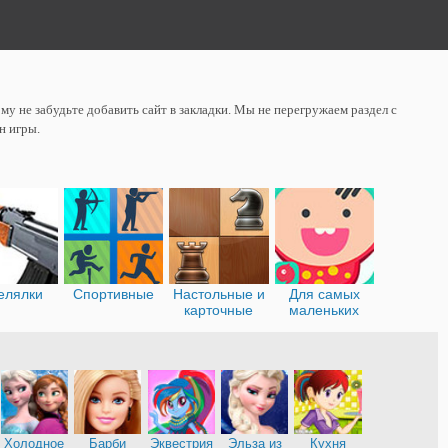
у не забудьте добавить сайт в закладки. Мы не перегружаем раздел с
н игры.
елялки
Спортивные
Настольные и
Для самых
карточные
маленьких
Холодное
Барби
Эквестрия
Эльза из
Кухня