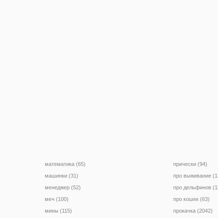
математика (65)
прически (94)
машинки (31)
про выживание (1
менеджер (52)
про дельфинов (1
меч (100)
про кошек (63)
мины (115)
прокачка (2042)