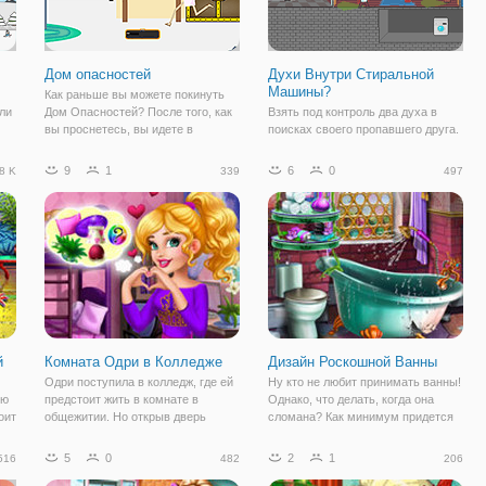
Дом опасностей
Духи Внутри Стиральной
Машины?
Как раньше вы можете покинуть
ли
Дом Опасностей? После того, как
Взять под контроль два духа в
вы проснетесь, вы идете в
поисках своего пропавшего друга.
ть,
ванную, затем пьете кофе,
Вам придется контролировать и
,
поливаете цветы и проверяете
перемещать призраков. Обладать
9
1
6
0
8 K
339
497
свой почтовый ящик после того,
вещами и избежать человеческого
к
как вы идете на работу. Таков ваш
существа в доме. Если кто-то
распорядок
видит Вас, Вы потеряете жизнь. Не
й
Комната Одри в Колледже
Дизайн Роскошной Ванны
Одри поступила в колледж, где ей
Ну кто не любит принимать ванны!
ую
предстоит жить в комнате в
Однако, что делать, когда она
оит
общежитии. Но открыв дверь
сломана? Как минимум придется
едь
комнаты она увидела полный
забыть на некоторое время о
ь в
беспорядок. Давайте поможем
водных процедурах, но на деле
5
0
2
1
516
482
206
девушке сделать эту комнату
конечно же, предстоит
уютной и по крайней мере чистой,
отремонтировать все сначала.