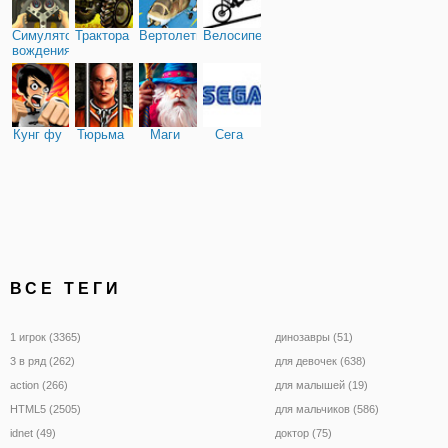
Симулятор
Трактора
Вертолеты
Велосипед
вождения
Кунг фу
Тюрьма
Маги
Сега
ВСЕ ТЕГИ
1 игрок (3365)
динозавры (51)
3 в ряд (262)
для девочек (638)
action (266)
для малышей (19)
HTML5 (2505)
для мальчиков (586)
idnet (49)
доктор (75)