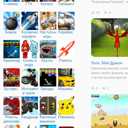
"Реактивные Гонщики", г
Стикмен
ГТА
Космос
Лабиринты
предстоит маневрироват
пилот. Ведь под вашим
97
4
управлением будет Даст
мультфильма "Самолеты
задача заключается в
Бомба
Космические
Настольные
Корабли
корабли
игры
Арканоид
Огонь и
Акулы
Ракеты
Лети, Мой Дракон
вода
Наверняка многим хотел
иметь своего дракона, к
стал бы лучшим другом.
возможно лишь в мире он
например, в игре "Лети, 
Шутеры
Мотоциклы
Аркады
Машины
2
1
Дракон". Это простая и
в грязи
увлекательная игра, кот
станет отличной
Роботы
Квадроциклы
Маленькие
Покемоны
динозавры
машинки