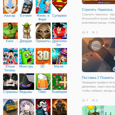
Стрелять Черепаха
Стрелять Черепаха - Арк
Аватар
Бэтмен
Финес и
Супермен
Используйте пушки, бом
Ферб
реактивные ранцы, чтобы
можно дальше снимать 
черепашку!
5
1
Халк
Джедаи
Пришельцы
Драгонболл
Зет
Юные
Монстры
3D
Магия
Титаны
Поставка 2 Планеты
Проведите храброго Астр
дворняжки, через простр
чтобы собирать звезды 
Страшные
Ведьмы
Пиво
Бомбермен
в его планетарного назн
Корректировать траекто
7
1
ракеты, чтобы достичь п
Двигаться Ракета, чтобы
планет в