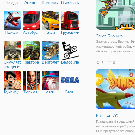
Поезда
Аниме
Вампиры
Выживание
Паркур
Автобус
Такси
Грузовики
Забег Бионика
Знакомьтесь, Бионик. Эт
жизнерадостный робот, 
обожает приключения и
исследовать мир. На этот
бесплатной онлайн игре 
Симулятор
Трактора
Вертолеты
Велосипед
7
0
Бионика он вновь бросае
вождения
вызов и отправляется н
приключения. Здесь вы
Кунг фу
Тюрьма
Маги
Сега
Крылья. ИО
Грандиозный воздушный 
вас в онлайн игре "Крыль
Она представляет собой 