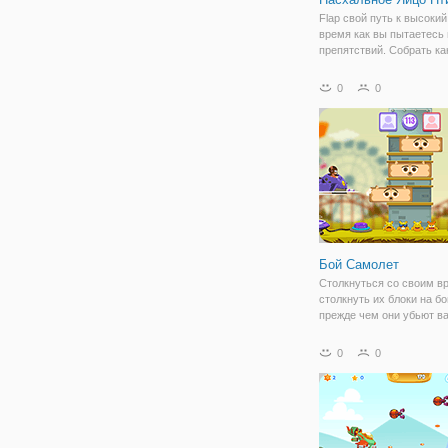
Flap свой путь к высокий
время как вы пытаетесь
препятствий. Собрать ка
больше пасхальных яиц,
можете и вы сможете
0
0
использовать турбо мощ
которая заставит вас лет
сумасшедший!
Бой Самолет
Столкнуться со своим в
столкнуть их блоки на бо
прежде чем они убьют ва
Вывести летчик-истреби
вас!
0
0