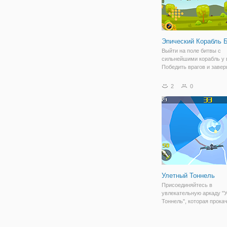
Эпический Корабль 
Выйти на поле битвы с
сильнейшими корабль у 
Победить врагов и заве
задачи.
2
0
Улетный Тоннель
Присоединяйтесь в
увлекательную аркаду "
Тоннель", которая прока
внимательность и скоро
реакции. Здесь под ваш
управлением будет крас