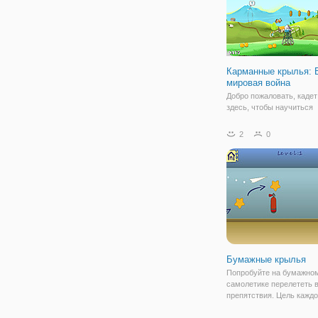
Карманные крылья: 
мировая война
Добро пожаловать, кадет
здесь, чтобы научиться
маневрировать самолет
летать, словно орел в не
2
0
этого на игровом поле
расположены разные кол
через которые предстоит
пролететь вашему верто
Бумажные крылья
Попробуйте на бумажно
самолетике перелететь 
препятствия. Цель каждо
добраться до пункта наз