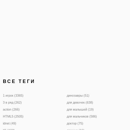
вертолет, которому нужн
пролететь как можно да
через
ВСЕ ТЕГИ
1 игрок (3365)
динозавры (51)
3 в ряд (262)
для девочек (638)
action (266)
для малышей (19)
HTML5 (2505)
для мальчиков (586)
idnet (49)
доктор (75)