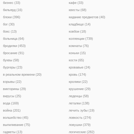
бизнес (33)
кафе (33)
бильярд (16)
квесты (68)
блоки (396)
кидание предметов (40)
бог (30)
кладбище (14)
бокс (13)
ковбои (18)
больница (64)
коллекции (739)
бродилки (453)
комнаты (76)
бросание (91)
коньки (15)
буквы (58)
кости (65)
бургеры (23)
кровавые (24)
в реальном времени (20)
кровь (174)
взрывы (22)
кролики (22)
викторины (29)
крушение (29)
вирусы (25)
леденцы (58)
вода (169)
леталки (138)
война (201)
лечить зубы (19)
волшебство (45)
ловкость (274)
выпиливание (75)
ловушки (379)
гаджеты (13)
логические (282)