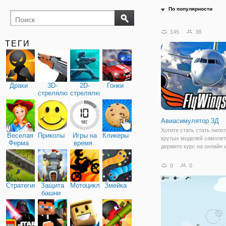
По популярности
145
38
ТЕГИ
Драки
3D-
2D-
Гонки
стрелялки
стрелялки
Авиасимулятор 3Д
Хотите стать стать пило
Веселая
Приколы
Игры на
Кликеры
крутых моделей самолет
Ферма
время
держите курс на онлайн 
"Авиасимулятор 3Д", в к
отправитесь в полет. По
0
0
управлением многочисл
вертолеты и самолеты, 
Стратегия
Защита
Мотоциклы
Змейка
изначально
башни