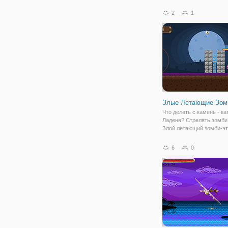
подразумевающий откры
многопользовательском 
2
1
значит, вы можете свобо
перемещаться по всему
пространству,
Злые Летающие Зом
Что делать с камень - ка
Ладена? Стрелять зомби,
Злой летающий зомби-эт
веселая аркадная игра.
6
0