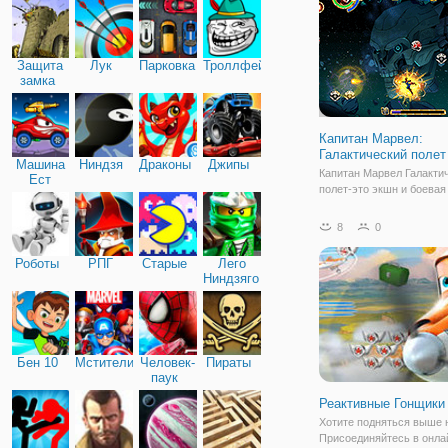
кораблями! Как вы думае
Защита
Лук
Парковка
Троллфейс
замка
Капитан Марвел:
Галактический полет
Машина
Ниндзя
Драконы
Джипы
Капитан Марвел Галакти
Ест
полет-это экшн и боевая
Машину
видеоигра, в которой вы
капитану Марвел остано
8
0
вторжение в Читаури. Он
через галактику и испол
Роботы
РПГ
Старые
Лего
способности манипулир
Ниндзяго
энергией,
Бен 10
Мстители
Человек-
Пираты
паук
Реактивные Гонщики
Хотите подняться выше 
Присоединяйтесь в онла