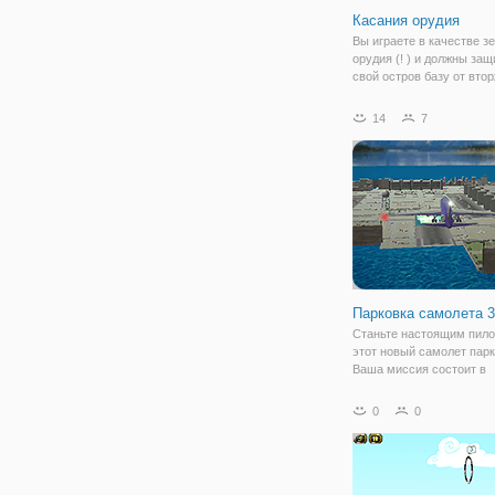
Касания орудия
Вы играете в качестве з
орудия (! ) и должны защ
свой остров базу от вто
самолетов. Вы должны с
самолеты, щелкнув или
14
7
коснувшись их. К счасть
самолеты устарели и не
каких-либо орудий
Парковка самолета 
Станьте настоящим пило
этот новый самолет парк
Ваша миссия состоит в
руководстве, рулить и а
припарковать все самол
0
0
желтый цвет отмечен зал
Наслаждайтесь, как мы
принимаем симулятор н