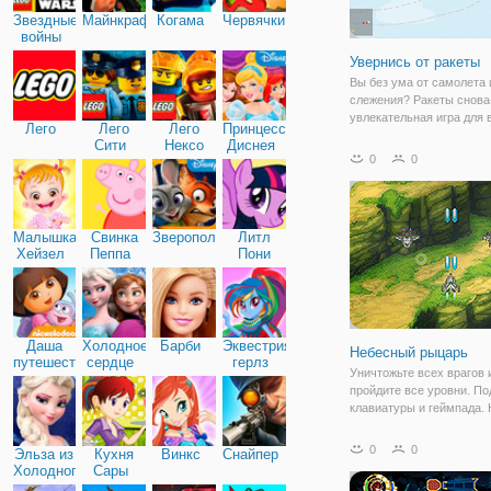
Звездные
Майнкрафт
Когама
Червячки
войны
Увернись от ракеты
Вы без ума от самолета 
слежения? Ракеты снова
увлекательная игра для
Лего
Лего
Лего
Принцессы
самолета и избегания иг
Сити
Нексо
Диснея
игре вам нужно собирать
0
0
Найтс
избегать отслеживания р
других препятствий, так
Малышка
Свинка
Зверополис
Литл
Хейзел
Пеппа
Пони
Дружба
Даша
Холодное
Барби
Эквестрия
Небесный рыцарь
путешественница
сердце
герлз
Уничтожьте всех врагов 
пройдите все уровни. П
клавиатуры и геймпада. 
раз вы вошли в небесный
вам придется столкнутьс
0
0
Эльза из
Кухня
Винкс
Снайпер
различными вражескими
Холодного
Сары
самолетами и космичес
сердца