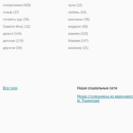
головоломки (928)
луна (12)
гольф (27)
любовь (63)
готовить еду (39)
магазины (38)
Гравити Фолс (12)
маджонг (69)
деньги (144)
макияж (102)
детские (174)
Макияж (147)
джунгли (30)
маникюр (21)
Все теги
Наши социальные сети
Резка столешницы из кварцевог
м. Тушинская