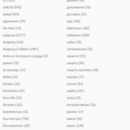
IO (193)
домино (16)
unity3d (643)
дополнения (50)
webgl (605)
доставка (31)
адреналин (84)
еда (165)
Ам Ням (14)
животные (462)
андроид (2277)
забавные (260)
Андроид (116)
зайки (16)
Андроид и Айфон (2887)
запоминалки (42)
Анна их Холодного сердца (11)
защита (131)
армия (78)
защита (65)
астероиды (14)
защита тропинки (46)
бабло (11)
зимние (71)
баланс (31)
золото (57)
баскетбол (47)
зомби (197)
бассейн (15)
зума (18)
бегалки (161)
интерактивные (26)
Беременные (15)
казино (14)
бесплатные (785)
камни (60)
бессмертные (49)
карты (149)