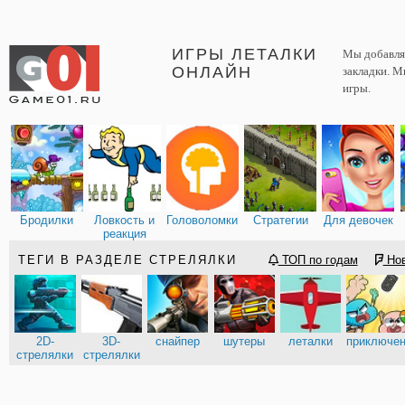
ИГРЫ ЛЕТАЛКИ
Мы добавляе
ОНЛАЙН
закладки. М
игры.
Бродилки
Ловкость и
Головоломки
Стратегии
Для девочек
реакция
ТЕГИ В РАЗДЕЛЕ СТРЕЛЯЛКИ
ТОП по годам
Но
2D-
3D-
снайпер
шутеры
леталки
приключе
стрелялки
стрелялки