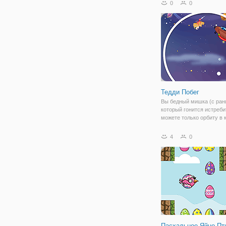
0
0
Тедди Побег
Вы бедный мишка (с ранц
который гонится истреби
можете только орбиту в к
истребитель пытается у
вас. Вы должны изменит
4
0
сторону время от време
избежать столкновения
истребителя.
Пасхальное Яйцо Пт