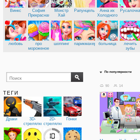
Винкс
София
Монстр
Рапунцель
Анна их
Русалочк
Прекрасная
Хай
Холодного
сердца
Эльза из
Кухня
Холодного
Сары
сердца
любовь
про
шоппинг
парикмахерские
больница
лечить
мороженое
зубы
доктор
По популярности
90
14
ТЕГИ
Драки
3D-
2D-
Гонки
стрелялки
стрелялки