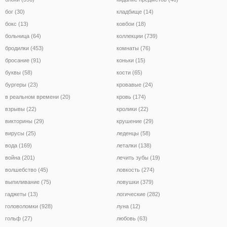
бог (30)
кладбище (14)
бокс (13)
ковбои (18)
больница (64)
коллекции (739)
бродилки (453)
комнаты (76)
бросание (91)
коньки (15)
буквы (58)
кости (65)
бургеры (23)
кровавые (24)
в реальном времени (20)
кровь (174)
взрывы (22)
кролики (22)
викторины (29)
крушение (29)
вирусы (25)
леденцы (58)
вода (169)
леталки (138)
война (201)
лечить зубы (19)
волшебство (45)
ловкость (274)
выпиливание (75)
ловушки (379)
гаджеты (13)
логические (282)
головоломки (928)
луна (12)
гольф (27)
любовь (63)