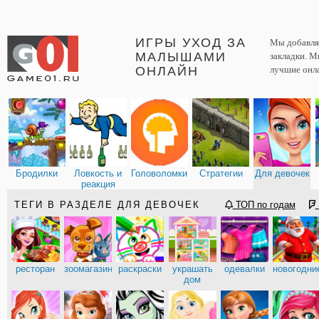
ИГРЫ УХОД ЗА
Мы добавляе
МАЛЫШАМИ
закладки. М
ОНЛАЙН
лучшие онл
Бродилки
Ловкость и
Головоломки
Стратегии
Для девочек
реакция
ТЕГИ В РАЗДЕЛЕ ДЛЯ ДЕВОЧЕК
ТОП по годам
ресторан
зоомагазин
раскраски
украшать
одевалки
новогодни
дом