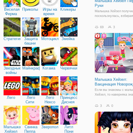
Малышка Хейзел Пе
Руки
Веселая
Приколы
Игры на
Кликеры
Малышка Хейзел получи
Ферма
время
поскользнулась, взбира
по таблице. О нет! Она п
боли, когда ее рука слом
69
3
Пойти вместе с ней к вр
медицинского лечения.
Стратегия
Защита
Мотоциклы
Змейка
Хейзел не может двигать
башни
Звездные
Майнкрафт
Когама
Червячки
войны
Малышка Хейзел:
Вакцинация Новоро
Если вы знакомы с мал
Хейзел, то наверняка зна
Лего
Лего
Лего
Принцессы
нее есть брат Мэтт. Он 
Сити
Нексо
Диснея
совсем малыш, но Хейз
3
0
Найтс
заботится о нем и уже в
как настоящая взрослая 
онлайн игре "Малышка Х
Малышка
Свинка
Зверополис
Литл
Хейзел
Пеппа
Пони