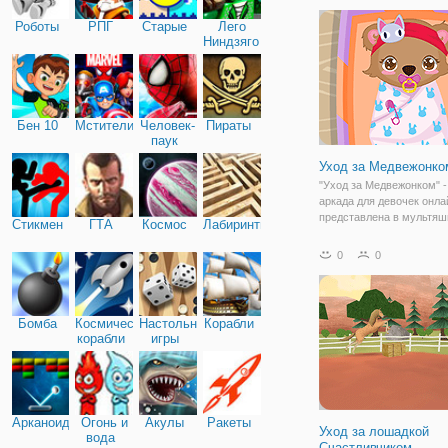
аквариума, заботиться о
Роботы
РПГ
Старые
Лего
даже стать рыбой
Ниндзяго
Бен 10
Мстители
Человек-
Пираты
паук
Уход за Медвежонко
"Уход за Медвежонком" -
аркада для девочек онла
представлена в мультяш
Стикмен
ГТА
Космос
Лабиринты
и имеет простую графику
аркаде два этапа - на п
0
0
нужно подобрать наряды
мамы и папы медведя. 
поработать
Бомба
Космические
Настольные
Корабли
корабли
игры
Арканоид
Огонь и
Акулы
Ракеты
Уход за лошадкой
вода
Счастливчиком