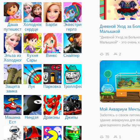
Дружба
Даша
Холодное
Барби
Эквестрия
Дневной Уход за Бо
путешественница
сердце
герлз
Малышкой
"Дневной Уход за Больн
Малышкой" - это очень 
игра для девочек, котор
заботиться о своих мен
35
2
Эльза из
Кухня
Винкс
Снайпер
братьев иле сестер. В эт
Холодного
Сары
вы познакомитесь с крас
сердца
еще совсем маленькой 
Малышка
Защита
Лук
Парковка
Троллфейс
замка
Мой Аквариум Мечт
Заботясь о своем питом
Машина
Ниндзя
Драконы
Джипы
здание аквариума для в
Ест
драгоценного рыбы звучи
Машину
весело, не так ли? Ну, т
можете быть счастливы
70
1
обладателем собственно