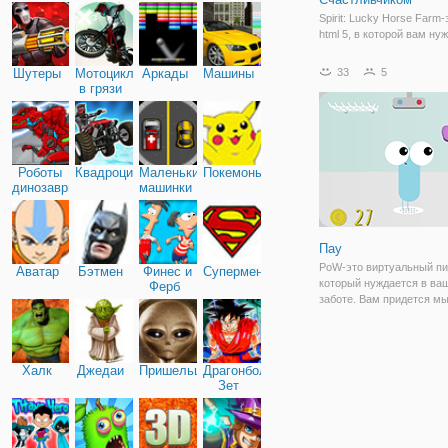
Spirit: Lucky Horse Farm-
html 5, в которой вам ну
заботиться о конной фер
Двигайте свою лошадь, б
Шутеры
Мотоциклы
Аркады
Машины
33
5
вокруг, пропуская препя
в грязи
определенные движения.
Почистите и почистите ег
гриву,
Роботы
Квадроциклы
Маленькие
Покемоны
динозавры
машинки
Пау
PoW-это виртуальный пи
Аватар
Бэтмен
Финес и
Супермен
который нуждается в ва
Ферб
заботе. Вам придется мы
кормить его, играть с ни
он просто необходим для
сна.
Халк
Джедаи
Пришельцы
Драгонболл
Зет