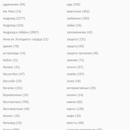
адреналин (84)
еда (165)
Ам Ням (14)
животные (462)
андроид (2277)
забавные (260)
Андроид (116)
зайки (16)
Андроид и Айфон (2887)
запоминалки (42)
Анна их Холодного сердца (11)
защита (131)
армия (78)
защита (65)
астероиды (14)
защита тропинки (46)
бабло (11)
зимние (71)
баланс (31)
золото (57)
баскетбол (47)
зомби (197)
бассейн (15)
зума (18)
бегалки (161)
интерактивные (26)
Беременные (15)
казино (14)
бесплатные (785)
камни (60)
бессмертные (49)
карты (149)
бизнес (33)
кафе (33)
бильярд (16)
квесты (68)
блоки (396)
кидание предметов (40)