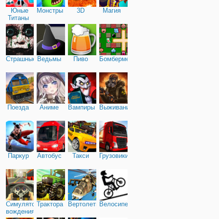
Юные
Монстры
3D
Магия
Титаны
Страшные
Ведьмы
Пиво
Бомбермен
Поезда
Аниме
Вампиры
Выживание
Паркур
Автобус
Такси
Грузовики
Симулятор
Трактора
Вертолеты
Велосипед
вождения