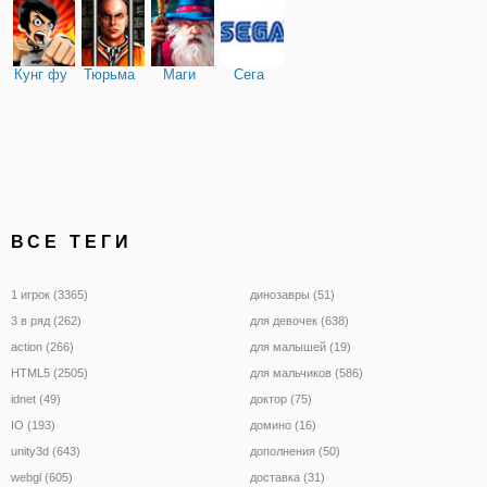
Кунг фу
Тюрьма
Маги
Сега
ВСЕ ТЕГИ
1 игрок (3365)
динозавры (51)
3 в ряд (262)
для девочек (638)
action (266)
для малышей (19)
HTML5 (2505)
для мальчиков (586)
idnet (49)
доктор (75)
IO (193)
домино (16)
unity3d (643)
дополнения (50)
webgl (605)
доставка (31)