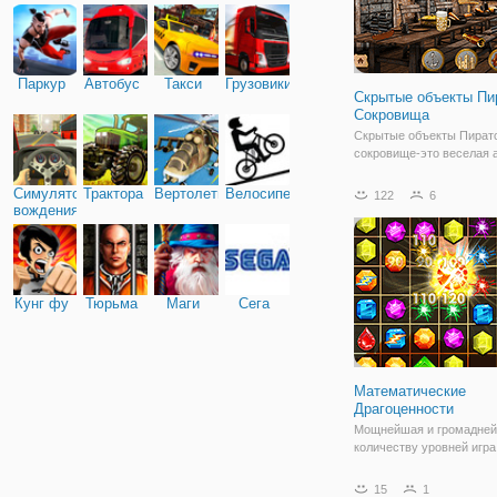
Паркур
Автобус
Такси
Грузовики
Скрытые объекты Пи
Сокровища
Скрытые объекты Пират
сокровище-это веселая 
игра со скрытыми объек
Откройте для себя сери
Симулятор
Трактора
Вертолеты
Велосипед
122
6
объектов в сцене! Помог
вождения
пиратскому капитану An
найти пиратские сокров
которые спрятаны
Кунг фу
Тюрьма
Маги
Сега
Математические
Драгоценности
Мощнейшая и громадней
количеству уровней игра
Математические Драгоц
"Jewels Maths" созданна
15
1