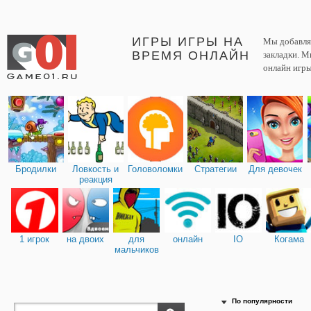
ИГРЫ ИГРЫ НА
Мы добавляе
ВРЕМЯ ОНЛАЙН
закладки. М
онлайн игры
Бродилки
Ловкость и
Головоломки
Стратегии
Для девочек
реакция
1 игрок
на двоих
для
онлайн
IO
Когама
мальчиков
По популярности