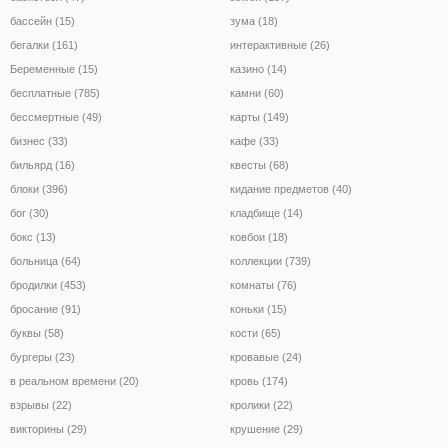
бассейн (15)
зума (18)
бегалки (161)
интерактивные (26)
Беременные (15)
казино (14)
бесплатные (785)
камни (60)
бессмертные (49)
карты (149)
бизнес (33)
кафе (33)
бильярд (16)
квесты (68)
блоки (396)
кидание предметов (40)
бог (30)
кладбище (14)
бокс (13)
ковбои (18)
больница (64)
коллекции (739)
бродилки (453)
комнаты (76)
бросание (91)
коньки (15)
буквы (58)
кости (65)
бургеры (23)
кровавые (24)
в реальном времени (20)
кровь (174)
взрывы (22)
кролики (22)
викторины (29)
крушение (29)