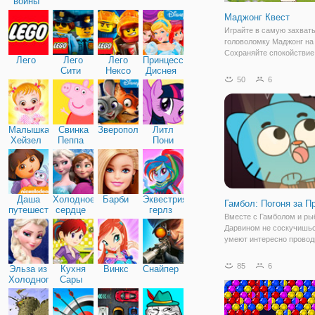
войны
Маджонг Квест
Играйте в самую захва
головоломку Маджонг на 
Сохраняйте спокойствие
Лего
Лего
Лего
Принцессы
готовы к приключению, 
Сити
Нексо
Диснея
вы будете дорожить, ког
50
6
Найтс
играть вместе. Нажмите
открытых плиток одного и
Малышка
Свинка
Зверополис
Литл
Хейзел
Пеппа
Пони
Дружба
Даша
Холодное
Барби
Эквестрия
Гамбол: Погоня за П
путешественница
сердце
герлз
Вместе с Гамболом и ры
Дарвином не соскучишьс
умеют интересно провод
свободное время и всег
открыты веселью. В этот
85
6
Эльза из
Кухня
Винкс
Снайпер
решили дать бой скуке и
Холодного
Сары
отправились исследоват
сердца
Там они нашли