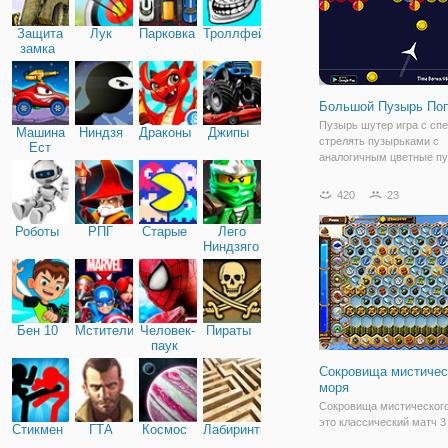
Защита
Лук
Парковка
Троллфейс
замка
Большой Пузырь По
Пузырь шутер игра с спе
Машина
Ниндзя
Драконы
Джипы
стрелять пузырьками с
Ест
аналогичным цветные п
Машину
время старта для того, 
соответствовать их! Их 
420
23
матч за бонусное время!
Роботы
РПГ
Старые
Лего
Ниндзяго
Бен 10
Мстители
Человек-
Пираты
паук
Сокровища мистичес
моря
Сокровища мистического
это классический матч 3
Стикмен
ГТА
Космос
Лабиринты
водой пиратский сеттинг