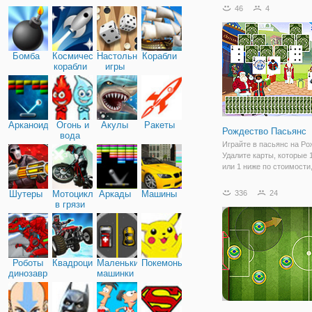
время будет ограничено,
46
4
удалить все плитки с к
фоном. Переключить вещ
завершить свою цель. Уд
Бомба
Космические
Настольные
Корабли
корабли
игры
Арканоид
Огонь и
Акулы
Ракеты
Рождество Пасьянс
вода
Играйте в пасьянс на Ро
Удалите карты, которые
или 1 ниже по стоимости
открытая карта на дне.
Шутеры
Мотоциклы
Аркады
Машины
336
24
в грязи
Роботы
Квадроциклы
Маленькие
Покемоны
динозавры
машинки