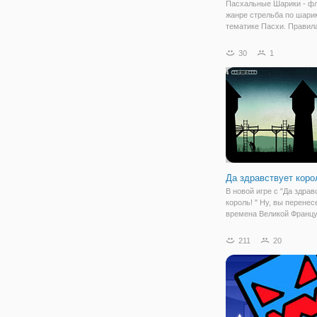
Пасхальные Шарики - фл
жанре стрельба по шарик
тематике Пасхи. Правил
очень просты, и в неё м
играть бесплатно. Для эт
30
1
просто направляйте шар
выстреливайте их так, ч
составить вместе
Да здравствует коро
В новой игре с "Да здрав
король! " Ну, вы перенес
времена Великой Францу
революции. В это трудно
буржуазии удалось нака
211
20
тысячи противников рев
смертью. Аристократы и