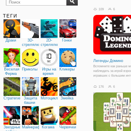
бильярд
карты
109
6
ТЕГИ
Драки
3D-
2D-
Гонки
стрелялки
стрелялки
Легенды Домино
Вспомните как раньше 
Веселая
Приколы
Игры на
Кликеры
наблюдать за игрой взро
Ферма
время
игравших с большим инт
азартом в настольные иг
улице, во дворах, дома.
176
6
этих легендарных игр бы
домино. Не возможно бы
Стратегия
Защита
Мотоциклы
Змейка
просто
башни
Звездные
Майнкрафт
Когама
Червячки