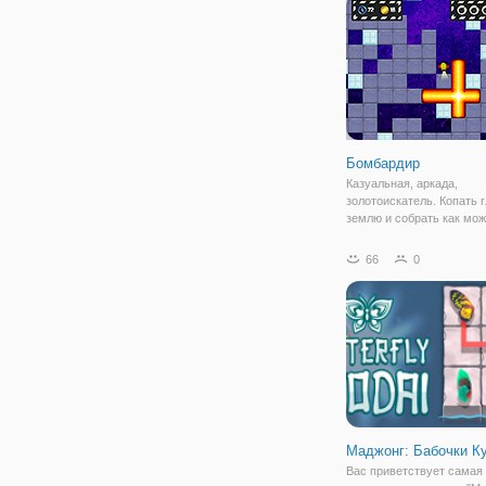
количество
Бомбардир
Казуальная, аркада,
золотоискатель. Копать г
землю и собрать как мо
больше драгоценных мат
как вы можете. Использ
66
0
бомбы, чтобы взорвать п
и искать золото, алмазы
Времени никогда
Маджонг: Бабочки К
Вас приветствует самая