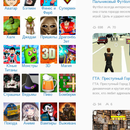
Пальчиковый Футбол
Футбол всегда интересно
Аватар
Бэтмен
Финес и
Супермен
она стала гораздо веселе
Ферб
игрой. Цель и ударил ног
цели. Больше голов, чем
оппоненты. Вы можете н
698
70
различных режима игры,
своего противника с одно
Халк
Джедаи
Пришельцы
Драгонболл
Зет
Юные
Монстры
3D
Магия
Титаны
ГТА: Преступный Го
ГТА: Преступный Город 3
динамичная и крутая игр
всех, кто любит адренал
Страшные
Ведьмы
Пиво
Бомбермен
увлекательно провести 
Здесь вы окажетесь пос
94
6
мегаполиса, в котором о
мафия. Ваш персонаж -
полицейский, он
Поезда
Аниме
Вампиры
Выживание