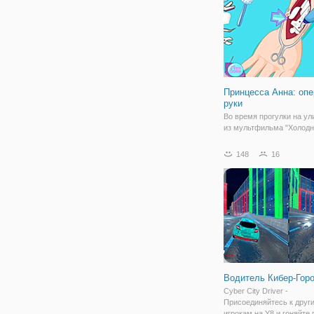
"Вспыш:
Принцесса Анна: оп
руки
Во время прогулки на ул
из мультфильма "Холод
сердце" поскользнулась 
сломала себе руку. Пер
148
16
серьезный, поэтому пон
вмешательство хирурга.
игре "Принцесса Анна: о
руки" вам
Водитель Кибер-Гор
Cyber City Driver -
Присоединяйтесь к друг
игрокам на Y8 и гоняйте 