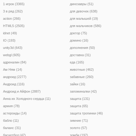
1 игрок (3365)
динозавры (51)
3 в ряд (262)
для девочек (638)
action (266)
для малышей (19)
HTML5 (2505)
для мальчиков (586)
idnet (49)
доктор (75)
IO (193)
домино (16)
unity3d (643)
дополнения (50)
webgl (605)
доставка (31)
адреналин (84)
еда (165)
Ам Ням (14)
животные (462)
андроид (2277)
забавные (260)
Андроид (116)
зайки (16)
Андроид и Айфон (2887)
запоминалки (42)
Анна их Холодного сердца (11)
защита (131)
армия (78)
защита (65)
астероиды (14)
защита тропинки (46)
бабло (11)
зимние (71)
баланс (31)
золото (57)
баскетбол (47)
зомби (197)