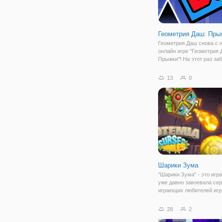
Геометрия Даш: Пры
Геометрия Даш снова с н
онлайн игре "Геометрия 
Прыжки"! На этот раз за
геометрический куб пре
перед нами в ярком зел
13
0
и готов покорять локацию
локацией. В данной сери
представлено
Шарики Зума
"Шарики Зума" - это игра
уже давно завоевала се
играющих любителей игр
шарики. На нашем сайте,
разделе вы можете в по
28
2
насладиться прохождени
игры, получая огромное