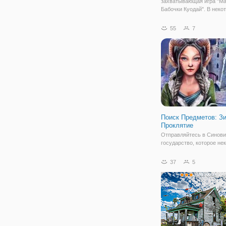
захватывающая игра "Ма
Бабочки Куодай". В неко
теплой поре года, в зеле
лесных полянах попада
55
7
тайные места. Там есть
небольшое поле, в кото
полно разновидных и
Поиск Предметов: З
Проклятие
Отправляйтесь в Синови
государство, которое не
мирным и процветающим
после визита колдуньи в
37
5
изменилось. Из-за того, 
жители городка встретил
негостеприимно, она на
волшебный мир