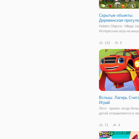
Скрытые объекты:
Деревенская прогул
Hidden Objects: Village Ja
Интересная игра на мыш
найдите все скрытые пр
чтобы пройти уровень. Э
132
5
скрытыми объектами пр
вам 16 уровней и сотни 
для обнаружения. Поста
Вспыш: Лагерь Счит
Играй
Лето - время, когда бол
детей отправляются в ла
чтобы получить новые зн
знакомства и впечатлени
71
4
получить знания и делат
увлекательно, можно в 
онлайн игры. К примеру, 