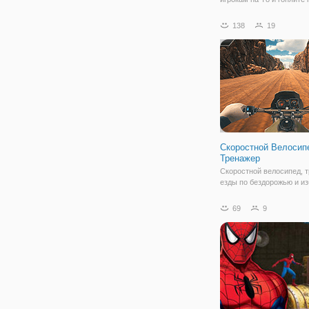
сумасшедшим каскадер
пандусам и платформам
138
19
большом кибер-городе. 
своему другу и выберите
автомобили и примите у
Скоростной Велосип
Тренажер
Скоростной велосипед, 
езды по бездорожью и и
всех препятствий, таких 
деревья и скалы и т. д н
69
9
пути. Выбрать два слож
режимов игры и выберите
Заработать монеты для 
игры и