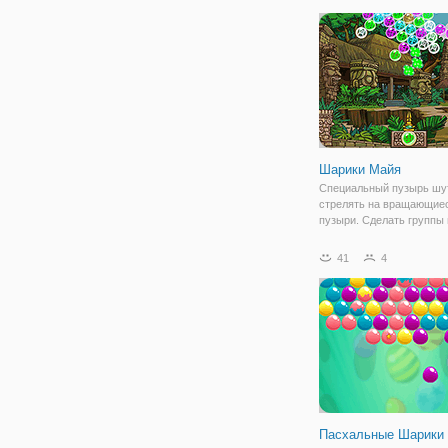
специально для любител
категории "три в ряд". В 
необходима скорость, у
мыслить четко и предви
Шарики Майя
Специальный пузырь шу
стрелять на вращающие
пузыри. Сделать группы 
более подключенных пуз
чтобы удалить их. Нажми
41
4
нажмите на стрелку, что
изменить цвет.
Пасхальные Шарики