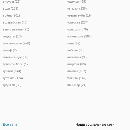
вирусы (25)
леденцы (58)
вода (169)
леталки (138)
война (201)
лечить зубы (19)
волшебство (45)
ловкость (274)
выпиливание (75)
ловушки (379)
гаджеты (13)
логические (282)
головоломки (928)
луна (12)
гольф (27)
любовь (63)
готовить еду (39)
магазины (38)
Гравити Фолс (12)
маджонг (69)
деньги (144)
макияж (102)
детские (174)
Макияж (147)
джунгли (30)
маникюр (21)
Все теги
Наши социальные сети