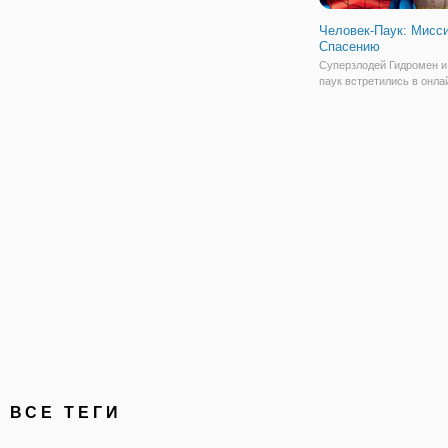
Человек-Паук: Мисси
Спасению
Суперзлодей Гидромен и
паук встретились в онла
"Человек-Паук: Миссия 
Спасению". Это увлекат
игра в приключенческом 
которой вам предстоит с
шефа Питера Паркера - 
Джеймсона,
ВСЕ ТЕГИ