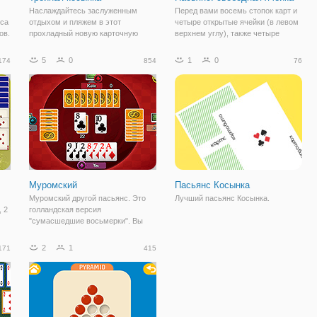
Наслаждайтесь заслуженным
Перед вами восемь стопок карт и
нса
отдыхом и пляжем в этот
четыре открытые ячейки (в левом
ов.
прохладный новую карточную
верхнем углу), также четыре
,
игру! Попробуйте удалить все
ячейки-дома (с правой верхней
ь
карты с игрового поля, нажав на
стороны). Задача игрока -
5
0
1
0
174
854
76
карты, которые либо 1 ниже 1 или
расположить в правильной
выше ваша текущая активная
последовательности в дом все 52
карта. Так что если у
карты. Игру
Муромский
Пасьянс Косынка
Муромский другой пасьянс. Это
Лучший пасьянс Косынка.
, 2
голландская версия
"сумасшедшие восьмерки". Вы
и
должны быть первым игроком,
чтобы играть все свои карты. Если
2
1
171
415
вам скучно или под давлением от
работы или учебы, а потом вы
хотите отдохнуть,