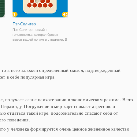
Пэг-Солитер
Пэг-Солитер - онлайн
головоломка, которая бросит
вызов вашей логике и стратегии. В
этой необычной европейской игре
вам предстоит очистить все
игровое пространство, совершая
грамотные ходы. Также сложность
игры
 то в него заложен определенный смысл, подтвержденный
т в себе популярная игра.
с, получает сеанс психотерапии в экономическом режиме. В это
 Пирамиду. Погружение в мир карт снимает агрессию и
ью отдаться такой игре, подсознательно спасают себя от
ого поведения.
, что у человека формируется очень ценное жизненное качество.