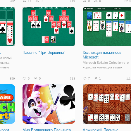
17
0
0
0
282
919
32.3
е
или если вы чувствуете, с этой
го
задачей, попытать счастья с
с
Пасьянс "Три Вершины"
Коллекция пасьянсов
Microsoft
то новый
осынка
Microsoft Solitaire Collection-это
личные
хорошая коллекция ваших
ти
любимых классических
ложности
пасьянсов. Играйте в Клондайк,
6
0
7
1
359
713
1.1
грать в
Паука, Солитер, Пирамиду и
никам и
TriPeaks. Плюс Ежедневные
Испытания. Пасьянс остается
самой популярной
урорт
Мир Волшебного Пасьянса
Алжирский Пасьянс