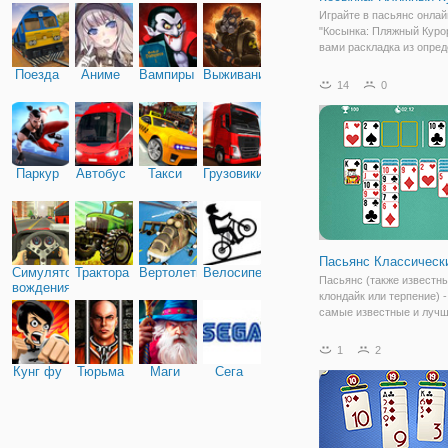
Играйте в пасьянс онлайн
"Косынка: Пляжный Куро
вами раскладка из опре
количества карт. Вам ну
Поезда
Аниме
Вампиры
Выживание
разложить их в порядке о
14
0
короля. Вы можете накл
карты друг на друга в 
Паркур
Автобус
Такси
Грузовики
Пасьянс Классическ
Симулятор
Трактора
Вертолеты
Велосипед
Пасьянс (также известны
вождения
клондайк или терпение) -
самые известные и лучш
игры на мобильный теле
планшет и рабочий стол.
1
2
приносит вам свежие и
Кунг фу
Тюрьма
Маги
Сега
бесплатные карты пасьян
вы можете играть