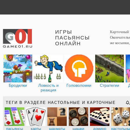
ИГРЫ
Карточный п
ПАСЬЯНСЫ
Окончательн
ОНЛАЙН
же косынки,
Бродилки
Ловкость и
Головоломки
Стратегии
реакция
ТЕГИ В РАЗДЕЛЕ НАСТОЛЬНЫЕ И КАРТОЧНЫЕ
пасьянсы
карты
шахматы
шашки
домино
настольн