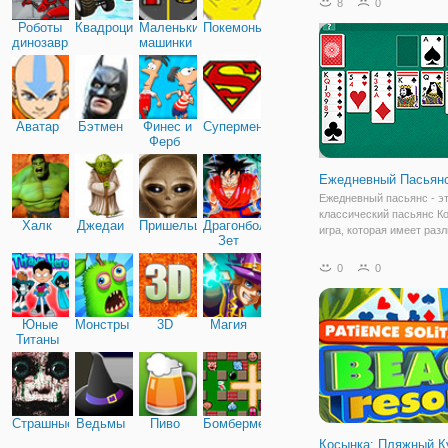
8
0
игре в спокойном режим
Роботы
Квадроциклы
Маленькие
Покемоны
призывая удачу на каждо
динозавры
машинки
розыгрыша карт,
Аватар
Бэтмен
Финес и
Супермен
Ферб
Ежедневный Пасьян
Ежедневный пасьянс - э
классический пасьянс К
Халк
Джедаи
Пришельцы
Драгонболл
игра, которая имеет раз
Зет
задачи и уровни сложнос
каждый день! Уровень с
0
0
зависит от дня недели, и
легкие игры по понедель
самым
Юные
Монстры
3D
Магия
Титаны
Страшные
Ведьмы
Пиво
Бомбермен
Косынка: Пляжный К