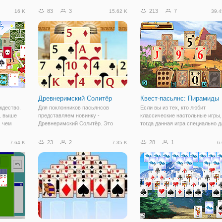
а вы
почти похожа на пасьянс, но
в одном приложении для удобст
83
3
213
7
16 K
15.62 K
39.4
ак как
гораздо более сложный. Просто
пользователей. Правила данног
гко. Перед
играть в нее и нажмите на карты,
пасьянса просты. В начале игр
перед вами
Древнеримский Солитёр
Квест-пасьянс: Пирамиды
ждество.
Для поклонников пасьянсов
Если вы из тех, кто любит
 1 выше
представляем новинку -
классические настольные игры,
, чем
Древнеримский Солитёр. Это
тогда данная игра специально д
аналог классического Солитера,
вас. Предупреждаем, что это
но с добавлением своих
необычный пасьянс, здесь вы
23
2
28
1
7.64 K
7.35 K
6.
особенностей. В первую очередь
сможете увидеть красочный
изменения касаются внешнего
дизайн и даже сюжетную линию,
оформления и расклада карт.
которая будет