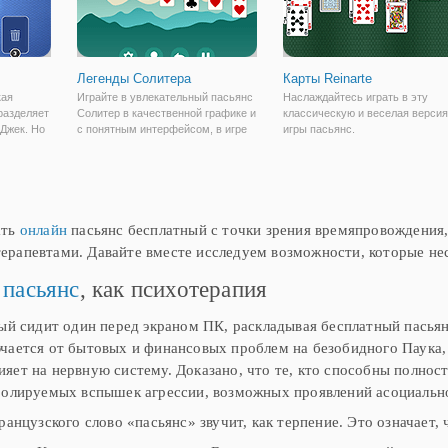
Легенды Солитера
Карты Reinarte
кая
Играйте в увлекательный пасьянс
Наслаждайтесь играть в эту
 разделяет
Солитер в качественной графике и
классическую и веселая версия
 Джек. Но
с понятным интерфейсом, в игре
игры пасьянс.
"Легенды Солитера". Вам даются 4
к цель
свободные ячейки, в которые
1 как
нужно собирать цепочки в
упных
правильной последовательности.
Собрать
ать
онлайн
пасьянс бесплатный с точки зрения времяпровождения,
рапевтами. Давайте вместе исследуем возможности, которые несе
 пасьянс
, как психотерапия
рый сидит один перед экраном ПК, раскладывая бесплатный пасьян
чается от бытовых и финансовых проблем на безобидного Паука,
яет на нервную систему. Доказано, что те, кто способны полност
ролируемых вспышек агрессии, возможных проявлений асоциальн
французского слово «пасьянс» звучит, как терпение. Это означает