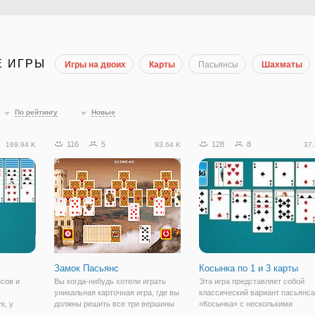
Е ИГРЫ
Игры на двоих
Карты
Пасьянсы
Шахматы
По рейтингу
Новые
116
5
128
8
169.94 K
93.64 K
37.
Замок Пасьянс
Косынка по 1 и 3 карты
сов и
Вы когда-нибудь хотели играть
Эта игра представляет собой
уникальная карточная игра, где вы
классический вариант пасьянса
к, у
должны решить все три вершины
«Косынка» с несколькими
ены
стека и карты правильно? Эта игра
модификациями. Всё это собра