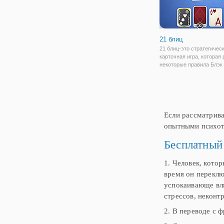
21 блиц
21 блиц-это стратегичес
карточная игра, которая
некоторые правила Блэк
в отличие от медленно
развивающийся Блэк Дже
игры-сложить карты до 2
можно быстрее в 4 дост
слота, а имея в
Если рассматрив
опытными психоте
Бесплатный
1. Человек, кото
время он переклю
успокаивающе вли
стрессов, неконт
2. В переводе с 