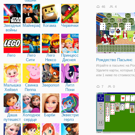
башни
правила игры. Наверняк
46
4
когда-то играли в Паук, т
собрать его довольно ле
вами будут случайным
Звездные
Майнкрафт
Когама
Червячки
войны
Лего
Лего
Лего
Принцессы
Сити
Нексо
Диснея
Рождество Пасьянс
Найтс
Играйте в пасьянс на Ро
Удалите карты, которые
или 1 ниже по стоимости
открытая карта на дне.
Малышка
Свинка
Зверополис
Литл
7
0
Хейзел
Пеппа
Пони
Дружба
Даша
Холодное
Барби
Эквестрия
путешественница
сердце
герлз