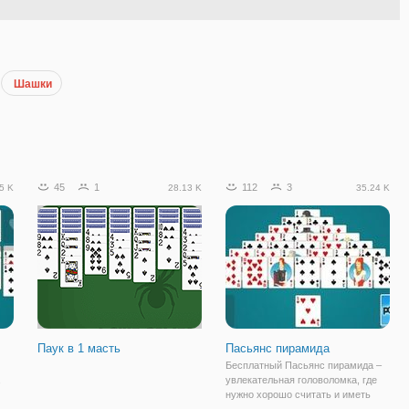
Шашки
45
1
112
3
5 K
28.13 K
35.24 K
Паук в 1 масть
Пасьянс пирамида
Бесплатный Пасьянс пирамида –
увлекательная головоломка, где
нужно хорошо считать и иметь
но
отлично внимание, чтобы прийти к