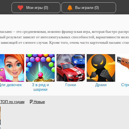
Мои игры (0)
Вы играли (0)
асьянс – это средневековая, исконно французская игра, которая быстро распр
ый результат зависит от интеллектуальных способностей, вариативности мозга
 зависящей от слепого случая. Кроме того, очень часто карточный пасьянс ст
Для девочек
3 в ряд и
Гонки
Драки
Стр
шарики
ТОП по годам
Новые
ые