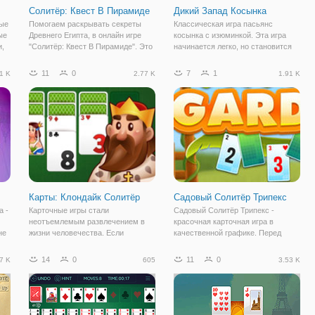
Солитёр: Квест В Пирамиде
Дикий Запад Косынка
ные
Помогаем раскрывать секреты
Классическая игра пасьянс
ые
Древнего Египта, в онлайн игре
косынка с изюминкой. Эта игра
и,
"Солитёр: Квест В Пирамиде". Это
начинается легко, но становится
увлекательная онлайн игра в
еще сложнее. Переместить все
жанре карточного пасьянса, но
карты на верхней части 4 основы
11
0
7
1
1 K
2.77 K
1.91 K
представленного в онлайн
от Туза до короля.
формате. Здесь вы будете
помогать археологу в
Карты: Клондайк Солитёр
Садовый Солитёр Трипекс
а -
Карточные игры стали
Садовый Солитёр Трипекс -
неотъемлемым развлечением в
красочная карточная игра в
не
жизни человечества. Если
качественной графике. Перед
о
скучаешь в одиночестве можно
вами раскладка из определенного
в
разложить пасьянс. В дурака
количества карт. Вам нужно
14
0
11
0
7 K
605
3.53 K
можно сыграть даже когда вас
разложить их в порядке от туза до
только двое. А вот когда
короля. Вы можете накладывать
собирается компания, тогда
карты друг на
играют в