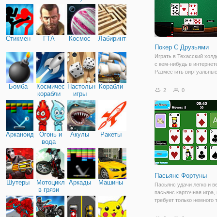
Стикмен
ГТА
Космос
Лабиринты
Покер С Друзьями
Играть в Техасский холд
с кем-нибудь в интернет
Разместить виртуальны
на столе, и пытаться пе
Бомба
Космические
Настольные
Корабли
других игроков и дилера.
2
0
корабли
игры
Встретить новых друзей 
более случайные игры в 
Хотите играть
Арканоид
Огонь и
Акулы
Ракеты
вода
Пасьянс Фортуны
Шутеры
Мотоциклы
Аркады
Машины
Пасьянс удачи легко и в
в грязи
пасьянс карточная игра,
требует только немного 
для вас, чтобы закончить
все карты. Наслаждайте