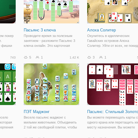
Пасьянс 3 ключа
Алоха Солитер
ем покер
Проводите время за полезным
Окунитесь в идиллических
е.
занятием - разложите Пасьянс 3
Гавайских островов Алоха
е фишки
ключа онлайн. Это карточная
Солитер. Уйти от всех, не поки
рехитрить
флеш игра, в которой вам
комфорта вашего дома. Заказа
предстоит разложить карты в
микс из классических карточны
5
1
3
1
743
1.42 K
онлайн-
правильной последовательности в
игр и маджонг на Золотых песк
покер.
дома. В начале вам открыт только
Гавайских островов. Алоха
один дом,
Солитер можно
ПЭТ Маджонг
Пасьянс: Стильный Золот
есело
Весело пасьянс маджонг с
Вы можете перемещать карты с
 которая
милыми животными. Объединить
одного крана или перетащить их
терпения
2 той же свободной плитки, чтобы
месту назначения. Вы можете
 и найти
удалить эти плитки. Выделены
играть в простые ничья 1 игры, 
сь этой
бесплатные плитки.
большинство игр можно выиграт