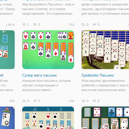
, в игре
Мир Волшебного Пасьянса - игра в
Добро пожаловать в алжирский
рт". Перед
пасьянс Солитер, но в новом
пасьянс, другой вариант пасья
деленного
представлении. Это современная,
для крепких и устойчивых игрок
жно
яркая и занимательная карточная
Некоторые пророки утверждают
т туза до
игра для взрослых и детей.
что вы должны реально ощутит
1
0
0
0
1.93 K
702
адывать
Правила в ней довольно простые.
изоляции пустыни, чтобы быть
следующем
На игровом поле появятся
ментально сосредоточен и
карточки
завершить
ий
Супер мега пасьянс
Spiderette Пасьянс
й как
Хорошая игра пасьянса, которая
Игра пасьянс двухкомнатных
 это
обучает концентрацию и
spiderette с вариантами 1 масть
ие карты
визуальную память.
масти или классические игры.
фон,
Цель игры состоит в построени
 Playtouch
последовательности карт в
0
0
0
0
601
218
порядке убывания от короля до
с игра,
туза одной масти.