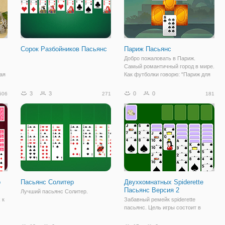
Сорок Разбойников Пасьянс
Париж Пасьянс
Добро пожаловать в Париж.
Самый романтичный город в мире.
дая
Как футболки говорю: "Париж для
ть
влюбленных. " и действительно. И
х
мы надеемся, что вы любите
3
3
0
0
506
271
181
ах
карточные игры, как вы любите
ваша вторая половинка,
о
Пасьянс Солитер
Двухкомнатных Spiderette
Пасьянс Версия 2
Лучший пасьянс Солитер.
 к
Забавный ремейк spiderette
пасьянс. Цель игры состоит в
где
построении последовательности
ь,
карт в порядке убывания от короля