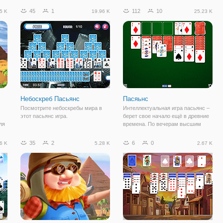
ва
успеху. На игровом поле
45
1
112
10
5 K
19.96 K
25.23 K
о
расположены карты, которые
ы
выложены в виде пирамиды. Их
необходимо убрать
Небоскреб Пасьянс
Пасяьнс
Посмотрите небоскребы мира в
Интеллектуальная игра пасьянс –
этот пасьянс игра.
берет свое начало ещё в древние
ля
времена. По вечерам высшим
общественным чинам в восточных
странах было практически нечем
35
2
6
0
6 K
5.28 K
2.67 K
заняться. Поэтому после чайной
церемонии они предпочитали