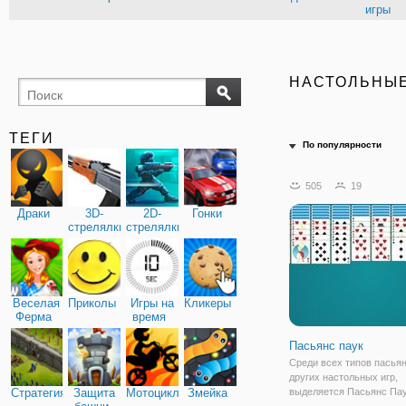
игры
НАСТОЛЬНЫ
ТЕГИ
По популярности
505
19
Драки
3D-
2D-
Гонки
стрелялки
стрелялки
Веселая
Приколы
Игры на
Кликеры
Ферма
время
Пасьянс паук
Среди всех типов пасьян
других настольных игр,
Стратегия
Защита
Мотоциклы
Змейка
выделяется Пасьянс Пау
которого немного измен