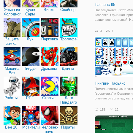
Пасьянс 95
Эльза из
Кухня
Винкс
Снайпер
Наслаждайтесь этот Win
Холодного
Сары
классика! Оригинал, пря
сердца
ваших воспоминаний! На 
вы можете обнаружить
всевозможные ежеднев
3
1
задания и обновили аним
Защита
Лук
Парковка
Троллфейс
замка
Машина
Ниндзя
Драконы
Джипы
Ест
Машину
Пингвин Пасьянс
Помочь пингвинам в это
"восьмерка" и Солитер и
Роботы
РПГ
Старые
Лего
отличие от солитер, на т
Ниндзяго
строить последовательн
костюм вместо чередуя 
158
12
Переместить все карты 
основы (слева) по иску,
восходящих и начните
Бен 10
Мстители
Человек-
Пираты
паук