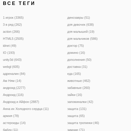
ВСЕ ТЕГИ
1 игрок (3365)
динозавры (51)
3 в ряд (262)
для девочек (638)
action (266)
для малышей (19)
HTML5 (2505)
для мальчиков (586)
idnet (49)
доктор (75)
IO (193)
домино (16)
unity3d (643)
дополнения (50)
webgl (605)
доставка (31)
адреналин (84)
еда (165)
Ам Ням (14)
животные (462)
андроид (2277)
забавные (260)
Андроид (116)
зайки (16)
Андроид и Айфон (2887)
запоминалки (42)
Анна их Холодного сердца (11)
защита (131)
армия (78)
защита (65)
астероиды (14)
защита тропинки (46)
бабло (11)
зимние (71)