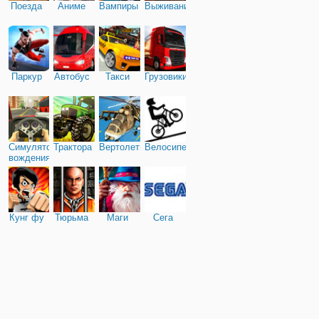
Поезда
Аниме
Вампиры
Выживание
Паркур
Автобус
Такси
Грузовики
Симулятор
Трактора
Вертолеты
Велосипед
вождения
Кунг фу
Тюрьма
Маги
Сега