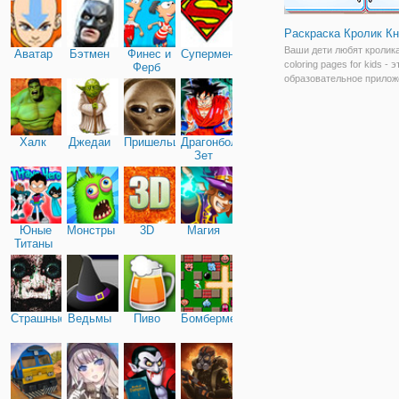
Раскраска Кролик Кн
Ваши дети любят кролик
Аватар
Бэтмен
Финес и
Супермен
coloring pages for kids - э
Ферб
образовательное прилож
раскраска для малышей 
дошкольников, как раз в
для детей! который позн
вашего малыша с пасха
Халк
Джедаи
Пришельцы
Драгонболл
кроликом, пасхальным
Зет
Юные
Монстры
3D
Магия
Титаны
Страшные
Ведьмы
Пиво
Бомбермен