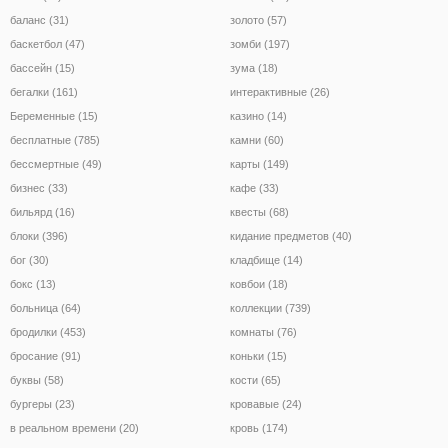
баланс (31)
золото (57)
баскетбол (47)
зомби (197)
бассейн (15)
зума (18)
бегалки (161)
интерактивные (26)
Беременные (15)
казино (14)
бесплатные (785)
камни (60)
бессмертные (49)
карты (149)
бизнес (33)
кафе (33)
бильярд (16)
квесты (68)
блоки (396)
кидание предметов (40)
бог (30)
кладбище (14)
бокс (13)
ковбои (18)
больница (64)
коллекции (739)
бродилки (453)
комнаты (76)
бросание (91)
коньки (15)
буквы (58)
кости (65)
бургеры (23)
кровавые (24)
в реальном времени (20)
кровь (174)