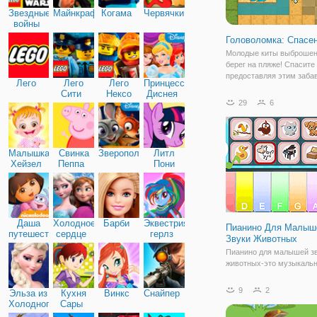
Звездные
Майнкрафт
Когама
Червячки
войны
Головоломка: Спасе
Молодые киты выброшен
берег на пляже! Спасите 
предоставляя этим заб
Лего
Лего
Лего
Принцессы
китам доступ к морской в
Сити
Нексо
Диснея
онлайн игре "Головоломк
29
6
Найтс
Спасение Кита". В этой 
игре вам предстоит испо
свою смекалку и
Малышка
Свинка
Зверополис
Литл
Хейзел
Пеппа
Пони
Дружба
Даша
Холодное
Барби
Эквестрия
Пианино Для Малыш
путешественница
сердце
герлз
Звуки Животных
Пианино для малышей з
животных-это музыкаль
симулятор с 7 животные 
звучат инструменты. Вы
9
2
Эльза из
Кухня
Винкс
Снайпер
выбрать животное и выб
Холодного
Сары
инструмент, чтобы услы
сердца