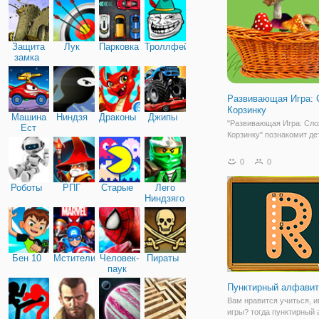
животного играют на раз
инструментах. Эта
Защита
Лук
Парковка
Троллфейс
замка
Развивающая Игра: 
Корзинку
Машина
Ниндзя
Драконы
Джипы
"Развивающая Игра: Сло
Ест
Корзинку" познакомит де
Машину
получше с грибами. Это
познавательная флеш иг
0
0
детей и взрослых, предс
в простом и понятном
Роботы
РПГ
Старые
Лего
оформлении. На игровом
Ниндзяго
будут появляться изобр
Бен 10
Мстители
Человек-
Пираты
паук
Пунктирный алфавит
Вам нравится учиться, и
игры? тогда пунктирный