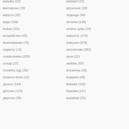
взрывы (22)
кролики (22)
викторины (29)
крушение (29)
вирусы (25)
леденцы (58)
вода (169)
леталки (138)
война (201)
лечить зубы (19)
волшебство (45)
ловкость (274)
выпиливание (75)
ловушки (379)
гаджеты (13)
логические (282)
головоломки (928)
луна (12)
гольф (27)
любовь (63)
готовить еду (39)
магазины (38)
Гравити Фолс (12)
маджонг (69)
деньги (144)
макияж (102)
детские (174)
Макияж (147)
джунгли (30)
маникюр (21)