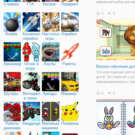
идеальный выбор для вас
Стикмен
ГТА
Космос
Лабиринты
Наблюдайте, как алфави
на экран, и выберите бук
3
0
которой вы хотите начат
такие как “L” и “I” , легче 
Бомба
Космические
Настольные
Корабли
корабли
игры
Арканоид
Огонь и
Акулы
Ракеты
Весело обучения дл
вода
Эта игра подходит для 
детей. Это помогает улу
информированность о ф
окружающие вещи, как и
животные, фрукты и тран
Шутеры
Мотоциклы
Аркады
Машины
5
1
Есть много хороших и к
в грязи
изображений в игре. Дав
начнем
Роботы
Квадроциклы
Маленькие
Покемоны
динозавры
машинки