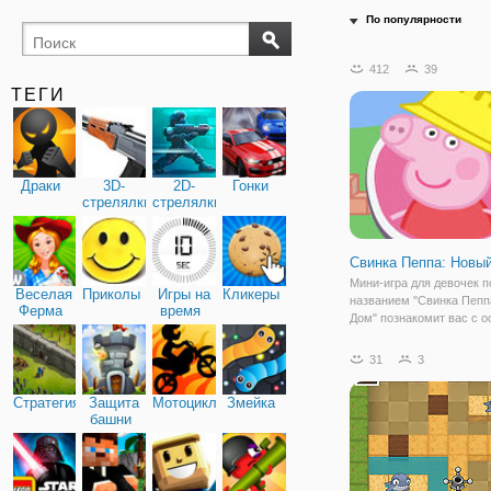
По популярности
412
39
ТЕГИ
Драки
3D-
2D-
Гонки
стрелялки
стрелялки
Свинка Пеппа: Новы
Мини-игра для девочек п
Веселая
Приколы
Игры на
Кликеры
названием "Свинка Пепп
Ферма
время
Дом" познакомит вас с 
строительства дома. Ис
начинается с того, что с
31
3
которая состоит из Папы
Мамы Свиньи, Пеппы и б
Стратегия
Защита
Мотоциклы
Змейка
Джорджа,
башни