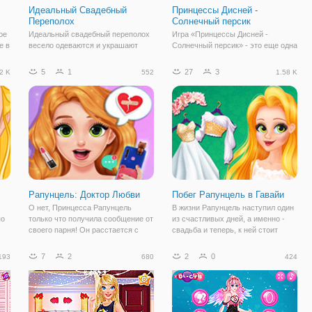
Идеальный Свадебный
Принцессы Дисней -
Переполох
Солнечный персик
ое
Идеальный свадебный переполох
Игра «Принцессы Дисней -
е в
весело одеваются и украшают
Солнечный персик» - это еще одна
игру. Наши вылечить принцессы
отличная возможность поиграть
готовились к свадьбе, все они
девочкам вместе со своими
5
1
27
3
2 K
552
1.58 K
ь
является свадебный планировщик.
любимыми диснеевскими
 их
Вы можете увидеть разные места,
принцессами. В этот раз ваши
чтобы нарядить и украсить их,
любимицы собираются на пляж и
чтобы
ваша задача
Рапунцель: Доктор Любви
Побег Рапунцель в Гавайи
О нет, Принцесса Рапунцель
В жизни Рапунцель наступил один
по
только что получила сообщение от
из счастливых дней, а именно -
своего парня! Он расстается с
свадьба и теперь, к ней стоит
чем
ней. Принцесса очень
изрядно подготовиться и
ре
расстроенная, целыми днями не
проделать большую работу. Для
7
2
2
0
193
680
424
би"
выходит из комнаты. Вы заставите
этого, девушка направились к вам
ее чувствовать себя лучше?
за помощью, ведь вы точно
Давайте вместе
сможете