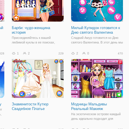
ый
Барби: чудо-женщина
Милый Купидон готовится к
история
Дню святого Валентина
Присоединяйтесь к вашей
Сладкий Амур готовится ко Дню
любимой куклы в ее поисках,
святого Валентина. В этот день мы
чтобы стать похожим на своего
рады поздравить своих близких с
кумира чудо-женщина, играя
открытку и подарок. Но кроме
1
2
2
0
328
229
470
Барби: чудо-женщина История!
этого - я хочу выбрать
Красивые Барби ищем чудо-
специальные праздничные
женщина так навсегда и теперь
одежды. Помочь Купидону
она хочет быть похожим на
подобрать роскошный
у
Знаменитости Кутюр
Модницы Мальдивы
Свадебное Платье
Реальный Макияж
ит
,
На экзотическом острове каждый
день идеально подходит для
пляжа, но перед выходом наши
м
потребности шопоголика полный