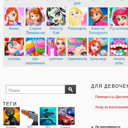
дом
Винкс
София
Монстр
Рапунцель
Анна их
Русалочк
Прекрасная
Хай
Холодного
сердца
любовь
про
шоппинг
парикмахерские
больница
лечить
мороженое
зубы
ДЛЯ ДЕВОЧЕ
Принцессы Диснея
ТЕГИ
Уход за малышами
По популярности
Драки
3D-
2D-
Гонки