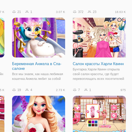
21
1
372
23
7 K
3.07 K
18.63 K
Беременная Анжела в Спа-
Салон красоты Харли Квинн
салоне
Бунтарка Харли Квинн открыла
йн
Все мы знаем, как наша любимая
свой салон красоты, где будет
кошечка Анжела любит за собой
перевоплощать всех посетителей
з
ухаживать и приводить себя в
в свой родной стиль. Принцессы
красивый и модный вид. Эта
Дисней решили
19
4
7
1
5 K
2.73 K
975
совершенно милая кошка скоро
поэкспериментировать с образом
родит милого ребеночка от ее
и отправились к ней. В онлайн игре
мужа Тома. Сегодня наступил тот
"Салон красоты
день, когда