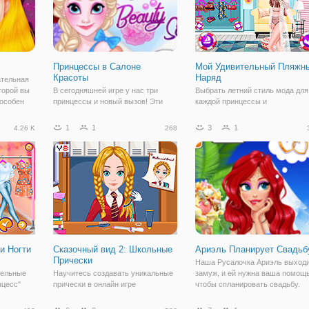
Принцессы в Салоне
Мой Удивительный Пляжн
Красоты
Наряд
ательная
торой вы
В сегодняшней игре у нас три
Выбрать летний стиль мода для
пособен
принцессы и новый вызов! Эти
каждой принцессы и
состоит из
принцессы должны посетить ваш
наслаждайтесь игрой Мой
ы узнаем
салон красоты и выйти из него
удивительный пляжный наряд!
1
1
3
1
4.26 K
268
рию
настоящими красотками. Вы
 парень и
думаете, вы можете сделать это?
Если вы готовы, давайте начинать!
Вам нужно
и Ногти
Сказочный вид 2: Школьные
Ариэль Планирует Свадьб
Прически
Наша Русалочка Ариэль выход
тельные
Научитесь создавать уникальные
замуж, и ей нужна ваша помощь
нцесс"
прически в онлайн игре
чтобы спланировать свадьбу.
решили
"Сказочный вид 2: Школьные
Давайте все вместе поможем
 в этом
Прически". Это увлекательная
нашей милой невесте и сделае