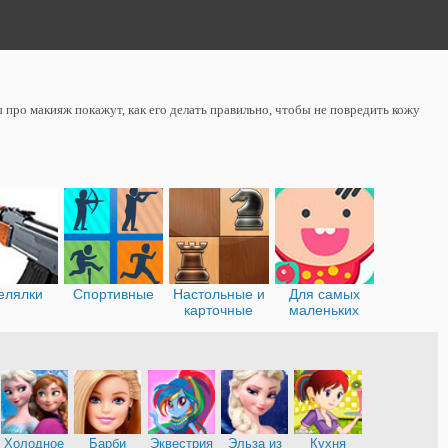
 про макияж покажут, как его делать правильно, чтобы не повредить кожу
елялки
Спортивные
Настольные и
Для самых
карточные
маленьких
Холодное
Барби
Эквестрия
Эльза из
Кухня