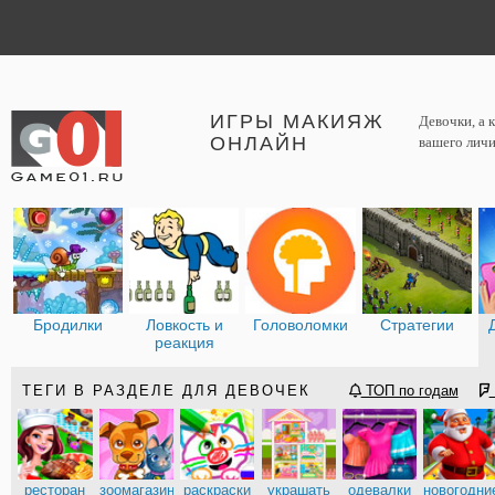
ИГРЫ МАКИЯЖ
Девочки, а 
ОНЛАЙН
вашего личи
Бродилки
Ловкость и
Головоломки
Стратегии
реакция
ТЕГИ В РАЗДЕЛЕ ДЛЯ ДЕВОЧЕК
ТОП по годам
ресторан
зоомагазин
раскраски
украшать
одевалки
новогодни