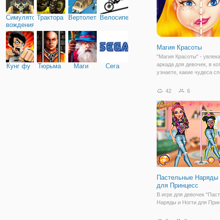
Симулятор
Трактора
Вертолеты
Велосипед
вождения
Магия Красоты
"Магия Красоты" - увлек
аркада для девочек, в ко
Кунг фу
Тюрьма
Маги
Сега
узнаете, какие чудеса с
творить макияж. Аркада 
5 уровней. Из первого м
42
6
не самую веселую исто
девушки, которую бросил
Пастельные Наряды 
для Принцесс
В игре для девочек "Пас
Наряды и Ногти для При
Эльза, Ариэль и Моана 
обновить имидж. И вы им