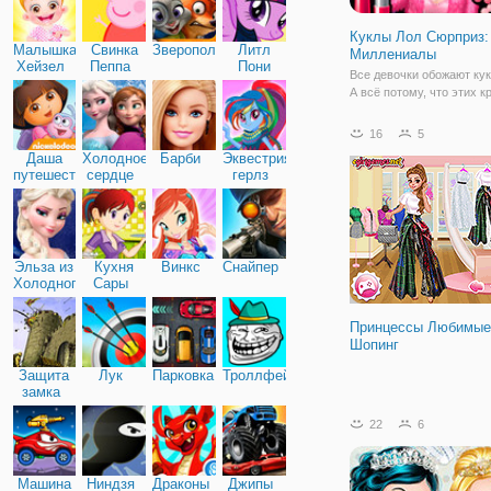
Куклы Лол Сюрприз:
Малышка
Свинка
Зверополис
Литл
Миллениалы
Хейзел
Пеппа
Пони
Все девочки обожают кук
Дружба
А всё потому, что этих 
малышек можно переоде
самые красивые трендо
16
5
наряды и они всегда им и
Даша
Холодное
Барби
Эквестрия
игре "Куклы Лол Сюрприз
путешественница
сердце
герлз
Миллениалы" маленькие
красавицы примерят на
Эльза из
Кухня
Винкс
Снайпер
Холодного
Сары
сердца
Принцессы Любимые
Шопинг
Защита
Лук
Парковка
Троллфейс
замка
22
6
Машина
Ниндзя
Драконы
Джипы