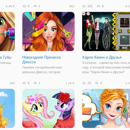
ая
простая флеш игра для девочек из
когда эти процедуры вам делае
4
1
101
8
4.46 K
662
8.0
абская
категории "макияж". Вам
настоящий профессионал, ска
очный
предстоит помочь Анне
в спа-салоне. Потребность в
подготовиться к важному
уходе за
а Губы
Новогодняя Прическа
Харли Квинн и Друзья
Джесси
 помощь
Хэллоуин - самая жуткая ночь в
Героиня сегодняшней игре,
году, в которой персонажи онла
девушка Джесси, которая
игры "Харли Квинн и Друзья"
это
собирается пойти на новогоднюю
готовятся бродить по улицам и
ому
вечеринку! Девушка хочет быть
делать плохие вещи. Готовы
9
1
18
4
393
1.18 K
1.0
самой красивой и поэтому, она
присоединиться к веселью? Тог
!
нуждается в вашей помощи.
вступайте в ряды игроков. По
яд
Попробуйте сделать ей крутые
игровому
прически. Чтобы Джесси