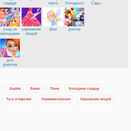
нница
сердце
герлз
Холодного
Сары
сердца
уход за
украшение
феи
доктор
малышами
вещей
е
для
девочек
Барби
Винкс
Пони
Холодное сердце
Тату и пирсинг
Парикмахерская
Украшение вещей