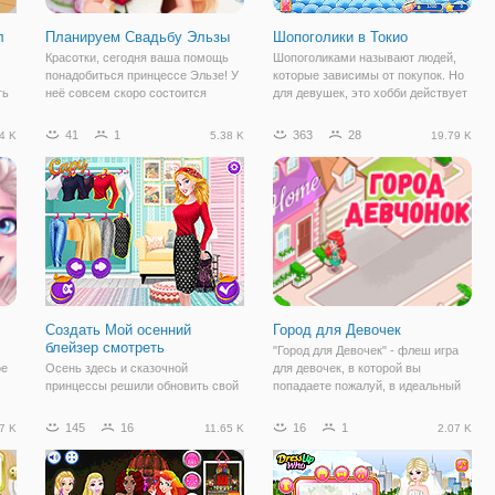
л
Планируем Свадьбу Эльзы
Шопоголики в Токио
Красотки, сегодня ваша помощь
Шопоголиками называют людей,
понадобиться принцессе Эльзе! У
которые зависимы от покупок. Но
ть
неё совсем скоро состоится
для девушек, это хобби действует
ли,
свадьба, а это значит, что пора
как панацея. На этот раз, три
.
заняться планировкой. Давайте
подружки отправились на
41
1
363
28
4 K
5.38 K
19.79 K
вместе постараемся и поможем
каникулы в Токио. Красочные,
Эльзе спланировать самую
колоритные ткани, гармоничные и
крутую свадьбу!
светлые
Создать Мой осенний
Город для Девочек
блейзер смотреть
"Город для Девочек" - флеш игра
ое
Осень здесь и сказочной
для девочек, в которой вы
принцессы решили обновить свой
попадаете пожалуй, в идеальный
гардероб. В этом сезоне это все о
город мечты! Ведь здесь полно
имы
блейзеры и все девушки спешат
магазинов одежды, салонов
145
16
16
1
7 K
11.65 K
2.07 K
по магазинам в поисках стильный,
красоты,магазинов для хобби и
ая
повседневная и пиджаки.
прочих мест, которые все девочки
Белоснежка, Русалочка,
просто
Принцесса Синди и