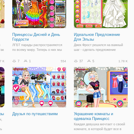
Принцессы Дисней и День
Идеальное Предложение
Гордости
Для Эльзы
й
ЛГБТ парады распространяются
Джек Фрост решился на важный
так
по всему миру. Теперь о них мы
шаг - сделать предложение
можем услышать не только из
любимой Эльзе. Но такое решение
ь
Средств Массовой Информации,
требует не только моральной
7
1
37
5
7 K
554
1.78 K
но и в онлайн версиях игр.
подготовки, но и технической.
Например, слегка затронула эту
Ведь одно из главных событий в
тему, игра одевалка "Принцессы
жизни девушки должно быть
Дисней и День
запоминающимся.
ры
Друзья по путешествиям
Украшение комнаты и
одевалка Принцесс
и,
Каждая девушка мечтает о своей
ть
комнате, в которой будет все в
таком стиле, как захочет она. В