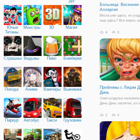
Зет
Больница: Весенняя
Аллергия
Весна уже здесь, но угад
еще здесь? Все верно, а
Красотка Белль чувствуе
Юные
Монстры
3D
Магия
ужасно. Ей нужно лечени
Титаны
4
0
аллергии и расслабляющ
день. Отправляйтесь в б
чтобы вылечить нашу ге
Страшные
Ведьмы
Пиво
Бомбермен
Проблемы с Лицом Д
Поезда
Аниме
Вампиры
Выживание
Динь
Злая колдунья наложила
Динь-Динь заклятие, из-з
которого ее лицо покрыл
многочисленными высып
2
4
покраснениями и т.д. Но
Паркур
Автобус
Такси
Грузовики
можете помочь ей в данн
сделать это не та сложно
может показаться