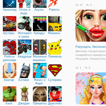
качестве примера ледян
27
3
принцесса мечтает о Ар
Арканоид
Огонь и
Акулы
Ракеты
свадьба, одетый в вост
вода
наряд. Элли всегда
Шутеры
Мотоциклы
Аркады
Машины
в грязи
Рапунцель Увеличил
Девчонки, сегодня ваша
понадобиться принцесса
Роботы
Квадроциклы
Маленькие
Покемоны
Рапунцель. Решила Она,
динозавры
машинки
увеличить губы себе! А 
непросто сделать. Поэт
1
0
садитесь по удобней и
приступайте к подготовке
Сначала нужно пройти р
Аватар
Бэтмен
Финес и
Супермен
процедур, которые
Ферб
Халк
Джедаи
Пришельцы
Драгонболл