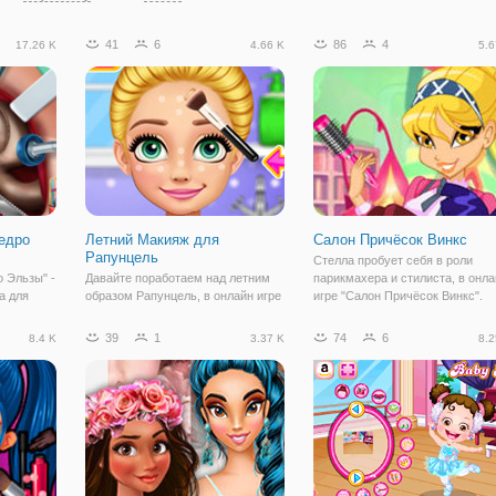
41
6
86
4
17.26 K
4.66 K
5.6
едро
Летний Макияж для
Салон Причёсок Винкс
Рапунцель
Стелла пробует себя в роли
 Эльзы" -
Давайте поработаем над летним
парикмахера и стилиста, в онла
а для
образом Рапунцель, в онлайн игре
игре "Салон Причёсок Винкс".
предстоит
"Летний Макияж для Рапунцель".
Здесь вы встретите всех фей и
хирурга. К
Здесь вам предстоит пройти через
клуба Винкс, которые пришли
39
1
74
6
8.4 K
3.37 K
8.2
оторая
три увлекательных этапа, чтобы
поддержать подругу и получить
м сильно
добиться идеального образа. На
для себя новые образы. Игра
первом мы работаем над базовым
представляет