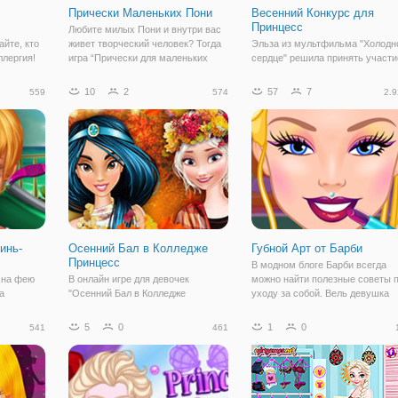
Прически Маленьких Пони
Весенний Конкурс для
Принцесс
Любите милых Пони и внутри вас
айте, кто
живет творческий человек? Тогда
Эльза из мультфильма "Холодн
ллергия!
игра “Прически для маленьких
сердце" решила принять участи
т себя
Пони” создана как раз для вас!
модном челлендже, о котором
е от
Милая Белла собралась на
узнала из социальных сетей.
10
2
57
7
559
574
2.9
ий спа-
ежегодный бал выпускников
Теперь девушка должна создат
ольницу,
средней школы “Понивель”. Ей
два стильных образа и показать
роиню.
необходимо
аудитории, чтобы те
проголосовали и
инь-
Осенний Бал в Колледже
Губной Арт от Барби
Принцесс
В модном блоге Барби всегда
 на фею
В онлайн игре для девочек
можно найти полезные советы 
а
"Осенний Бал в Колледже
уходу за собой. Вель девушка
ось
Принцесс" для принцесс Дисней
следит за трендами и ей есть, 
аниями,
наступил важный день. Ведь
удивить. К примеру, в онлайн иг
5
0
1
0
541
461
 вы
сегодня состоится осенний бал и
для девочек "Губной Арт от Бар
ой игре и
девушкам нужно подобрать
она будет создавать новый
, как
стильные наряды. Ведь в такой
особенный день каждой