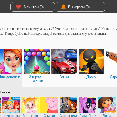
Мои игры (0)
Вы играли (0)
как вы относитесь к своему макияжу? Умеете ли вы его накладывать? Наши игры
ка. Попробуйте найти подходящий макияж для разных случаев в жизни.
Для девочек
3 в ряд и
Гонки
Драки
Стр
шарики
Новые
е
принцессы
Малышка
Свинка
Зверополис
Литл Пони
Даша