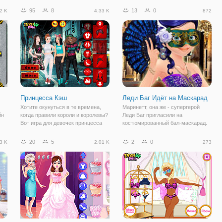
т
онлайн аркаде для девочек
95
8
13
0
2 K
4.33 K
872
жем
"Украшение комнаты и одевалка
Принцесс" мы исполняем мечты.
Ведь здесь вы сможете воплотить
свои
Принцесса Кэш
Леди Баг Идёт на Маскарад
Хотите окунуться в те времена,
Маринетт, она же - супергерой
йн
когда правили короли и королевы?
Леди Баг пригласили на
Вот игра для девочек принцесса
костюмированный бал-маскарад.
Кэш позволит почувствовать себя
Теперь девушка в растерянности,
в роли принцессы. Для принцессы
ведь она не знает, какой наряд
20
5
2
0
3 K
2.01 K
273
да
самое главное – её наряд. В
подобрать по такому случаю. Да
вашем гардеробе доступно
еще и после недавнего задания у
большое
нее