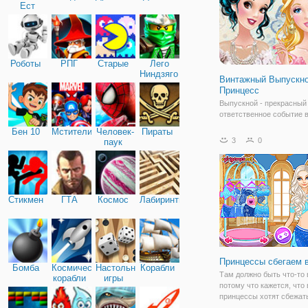
Ест
Машину
Роботы
РПГ
Старые
Лего
Ниндзяго
Винтажный Выпускн
Принцесс
Выпускной - прекрасный
ответственное событие 
каждого. Об этом дне м
Бен 10
Мстители
Человек-
Пираты
рассказывать своим бли
3
0
паук
хочется чтобы от него о
лишь приятные воспоми
Особенно важен этот де
девочек. Для
Стикмен
ГТА
Космос
Лабиринты
Принцессы сбегаем 
Бомба
Космические
Настольные
Корабли
Там должно быть что-то 
корабли
игры
потому что кажется, что 
принцессы хотят сбежат
жениться на чужих земля