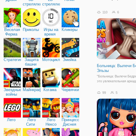
стрелялки
стрелялки
110
6
Веселая
Приколы
Игры на
Кликеры
Ферма
время
Стратегия
Защита
Мотоциклы
Змейка
башни
Больница: Вылечи Б
Эльзы
"Больница: Вылечи Бедро
это увлекательная аркад
девочек, в которой вам 
Звездные
Майнкрафт
Когама
Червячки
примерить на себя роль 
99
5
войны
вам обратилась Эльза, к
повредила бедро, прито
повредила, так что вам
Лего
Лего
Лего
Принцессы
Сити
Нексо
Диснея
Найтс