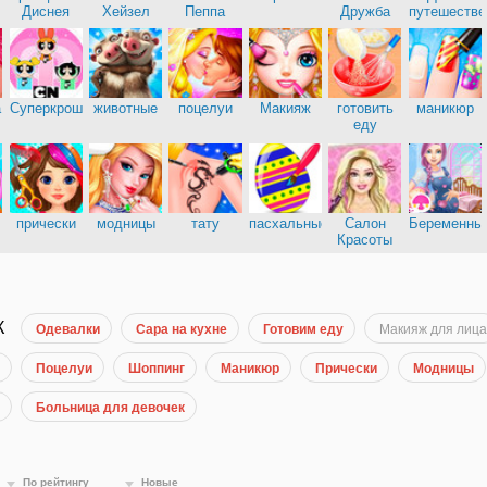
Диснея
Хейзел
Пеппа
Дружба
путешестве
а
Суперкрошки
животные
поцелуи
Макияж
готовить
маникюр
еду
прически
модницы
тату
пасхальные
Салон
Беременны
Красоты
К
Одевалки
Сара на кухне
Готовим еду
Макияж для лица
Поцелуи
Шоппинг
Маникюр
Прически
Модницы
Больница для девочек
По рейтингу
Новые