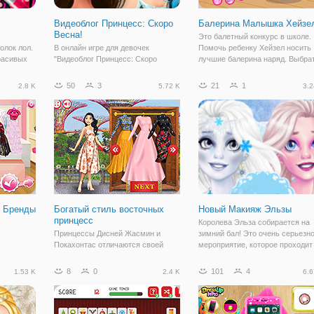
Видеоблог Принцесс: Скоро
Балерина Малышка Хейзе
Весна!
Это балетный конкурс в школе.
олок лол.
В онлайн игре для девочек
Помочь ребенку Хейзел носить
красивых
"Видеоблог Принцесс: Скоро
лучшие балерина наряд. Выбра
вать в
Весна!" даже принцессы Дисней
лучший прическу, платье, санда
вые
ведут свой блог о моде и стиле. В
перчатки, украшения и реквизит
50
3
21
1
2.8 K
5.72 K
3.2
дут! В
данной игре вы можете к ним
Получайте удовольствие!
:
присоединиться, ведь они как раз
готовят новый материал о
весеннем стиле.
 Бренды
Богатый стиль восточных
Новый Макияж Эльзы
принцесс
Королева Эльза собирается на
Принцессы Дисней Жасмин и
зимний бал! Это очень серьезн
Покахонтас отличаются своей
мероприятие, которое проходит
восточной внешностью и хорошо
каждый год. Так как Эльза у нас
запоминаются на фоне остальных.
королева ледяная, вся магия з
8
0
101
4
1.53 K
2.4 K
6.6
В онлайн игре "Богатый стиль
в ее распоряжении. Создайте
восточных принцесс" они решили
образ снежной королевы, котор
отправиться на гламурную
вечеринку и конечно,