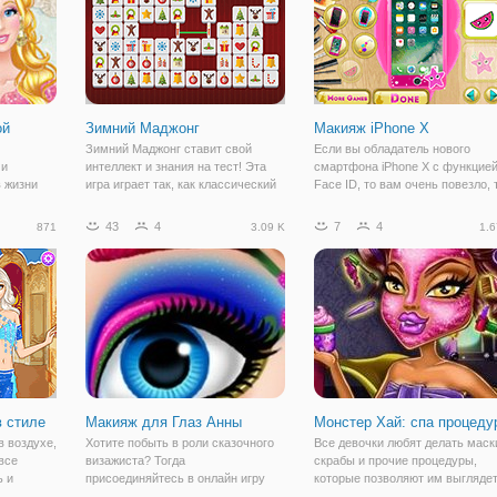
ой
Зимний Маджонг
Макияж iPhone X
Зимний Маджонг ставит свой
Если вы обладатель нового
 и
интеллект и знания на тест! Эта
смартфона iPhone X с функцие
в жизни
игра играет так, как классический
Face ID, то вам очень повезло, 
ы будем
Маджонг игры, но это один
как вам доступна игра макияж
зким, и
получил цифровой макияж! Если
iPhone X. Использовать её очен
43
4
7
4
871
3.09 K
1.6
стались
вы действительно застряли на
просто. Вы каждый день
нания.
уровне, вы можете попросить
разблокируете свой телефон с
нь для
совет или
помощью своего
в стиле
Макияж для Глаз Анны
Монстер Хай: спа процеду
в воздухе,
Хотите побыть в роли сказочного
Все девочки любят делать маск
все
визажиста? Тогда
скрабы и прочие процедуры,
ь и
присоединяйтесь в онлайн игру
которые позволяют им выгляде
х. В
"Макияж для Глаз Анны". Это
свежее и лучше. Но еще лучше,